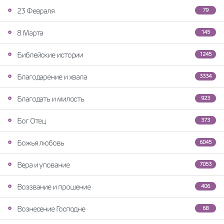
23 Февраля
79
8 Марта
145
Библейские истории
1245
Благодарение и хвала
3334
Благодать и милость
923
Бог Отец
373
Божья любовь
6045
Вера и упование
7053
Воззвание и прошение
406
Вознесение Господне
68