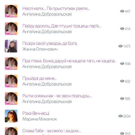
Неслi келiх... Па прыступках раяля...
447
Ангелина Добровольская
Пайду адсюль, Дзе птушкі трацяць пер’е...
414
Ангелина Добровольская
Позiрк свой узводзь да Бога,
1473
Жанна Олехнович
Пра птаха. Божа, даруй не хацела таго, не хацела..
598
Ангелина Добровольская
Прыйдзi да мяне...
602
Ангелина Добровольская
Рытм сняжынак - як звон псалцiры...
585
Ангелина Добровольская
Рэха Вечнасці
2634
Марина Михалюк
Слава Табе - за сям'ю і за дом...
553