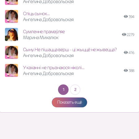
Ангелина Добровольская
Спiць сынок...
394
Ангелина Добровольская
Сумленне прамаўляе
2279
Марина Михалюк
Сыну. Не пiшацца верш - цi жыццё не жывецца?
416
Ангелина Добровольская
У каханнi не прызнаюся нiколi...
388
Ангелина Добровольская
1
2
Показать ещё