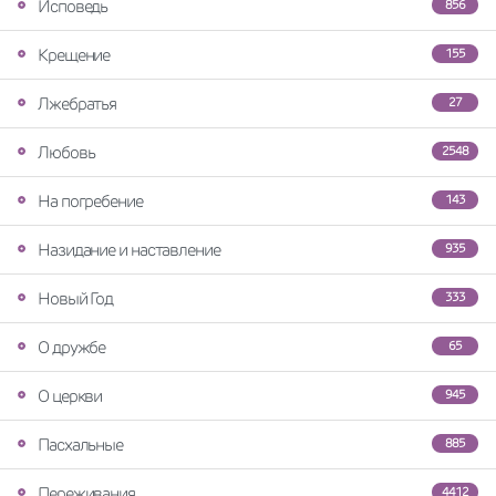
Исповедь
856
Крещение
155
Лжебратья
27
Любовь
2548
На погребение
143
Назидание и наставление
935
Новый Год
333
О дружбе
65
О церкви
945
Пасхальные
885
Переживания
4412