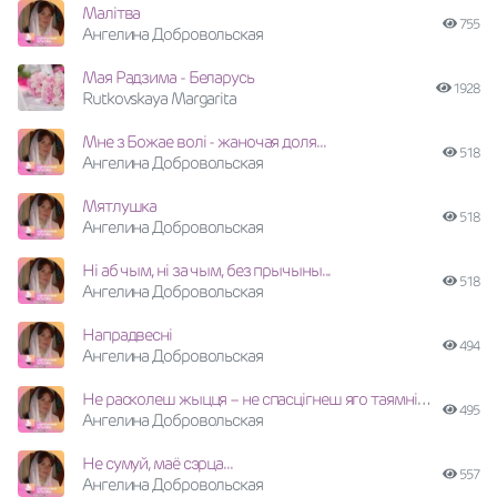
Малiтва
755
Ангелина Добровольская
Мая Радзима - Беларусь
1928
Rutkovskaya Margarita
Мне з Божае волi - жаночая доля...
518
Ангелина Добровольская
Мятлушка
518
Ангелина Добровольская
Нi аб чым, нi за чым, без прычыны...
518
Ангелина Добровольская
Напрадвесні
494
Ангелина Добровольская
Не расколеш жыцця – не спасцігнеш яго таямніцу...
495
Ангелина Добровольская
Не сумуй, маё сэрца...
557
Ангелина Добровольская