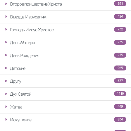
Второе пришествие Христа
951
Въезд в Иерусалим
124
Господь Иисус Христос
732
День Матери
235
День Рождения
275
Детские
965
Другу
677
Дух Святой
1119
Жатва
449
Искушение
834