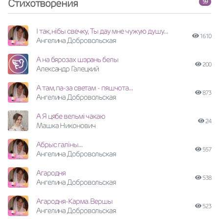
Стихотворения
59
I так, нiбы свечку, Ты дау мне чужую душу...
1610
Ангелина Добровольская
А на бярозах шэрань белы
200
Александр Галецкий
А там, па-за светам - пяшчота...
873
Ангелина Добровольская
А Я цябе вельмі чакаю
24
Машка Никонович
Абрыс галiны...
557
Ангелина Добровольская
Агародня
538
Ангелина Добровольская
Агародня-Карма. Вершы
523
Ангелина Добровольская