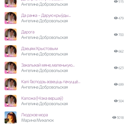
515
Ангелина Добровольская
Да ранка – Дарую крыўды...
479
Ангелина Добровольская
Дарога
700
Ангелина Добровольская
Дзецям Хрыстовым
662
Ангелина Добровольская
Закалыхай мяне, маленькую...
623
Ангелина Добровольская
Калi Гасподзь асвецiць пачуццё...
699
Ангелина Добровольская
Каложа (Нізка вершаў)
504
Ангелина Добровольская
Людское мора
3018
Марина Михалюк