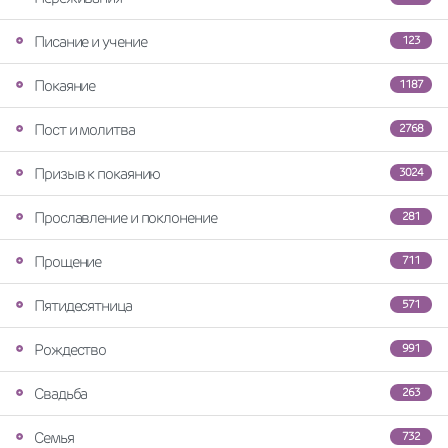
Писание и учение
123
Покаяние
1187
Пост и молитва
2768
Призыв к покаянию
3024
Прославление и поклонение
281
Прощение
711
Пятидесятница
571
Рождество
991
Свадьба
263
Семья
732