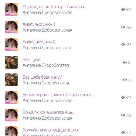
Азірнуцца – каб зноў – Азярніца...
626
Ангелина Добровольская
Анёлу-ахоунiку 1
720
Ангелина Добровольская
Анёлу-ахоунiку 2
635
Ангелина Добровольская
Без Цябе
65
Ангелина Скоробогатая
Без Цябе брак сэнсу
68
Ангелина Скоробогатая
Белыя вершы - зiмовыя чары i мроi...
623
Ангелина Добровольская
Божа, як хочацца плакаць...
739
Ангелина Добровольская
Божай слязою кацiцца зорка...
611
Ангелина Добровольская