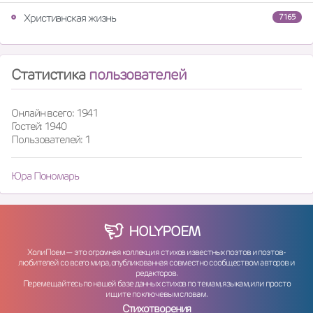
Христианская жизнь
7165
Статистика
пользователей
Онлайн всего: 1941
Гостей: 1940
Пользователей: 1
Юра Пономарь
HOLY
POEM
ХолиПоем — это огромная коллекция стихов известных поэтов и поэтов-
любителей со всего мира, опубликованная совместно сообществом авторов и
редакторов.
Перемещайтесь по нашей базе данных стихов по темам, языкам, или просто
ищите по ключевым словам.
Стихотворения