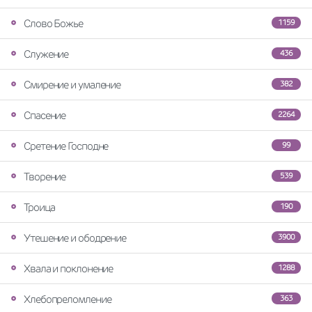
Слово Божье
1159
Служение
436
Смирение и умаление
382
Спасение
2264
Сретение Господне
99
Творение
539
Троица
190
Утешение и ободрение
3900
Хвала и поклонение
1288
Хлебопреломление
363