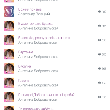
Божий призыв
189
Александр Галецкий
Будзе тое, што будзе...
683
Ангелина Добровольская
Бялюткiх дрэвау развiтальны клiн
630
Ангелина Добровольская
Вяртанне
500
Ангелина Добровольская
Вясёлка
563
Ангелина Добровольская
Гомель
439
Ангелина Добровольская
Госпадзе! Даброт зямных - ці трэба?
536
Ангелина Добровольская
Да вяртання у нябёсы...