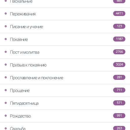
Пасхальные
885
Переживания
4411
Писание и учение
123
Покаяние
1187
Пост и молитва
2766
Призыв к покаянию
3024
Прославление и поклонение
281
Прощение
711
Пятидесятница
571
Рождество
991
Свадьба
263