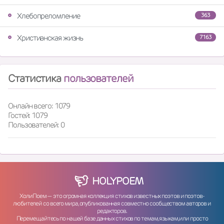
Хлебопреломление
363
Христианская жизнь
7163
Статистика
пользователей
Онлайн всего: 1079
Гостей: 1079
Пользователей: 0
HOLY
POEM
ХолиПоем — это огромная коллекция стихов известных поэтов и поэтов-
любителей со всего мира, опубликованная совместно сообществом авторов и
редакторов.
Перемещайтесь по нашей базе данных стихов по темам, языкам, или просто