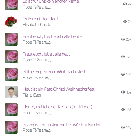
Es ist für uns kein andrer Name
92
Роза Тейвальд
Es kommt der Herr!
74
Elisabeth Kasdorf
Freut euch, freut euch, alle Leute
257
Роза Тейвальд
Freut euch, jubelt alle heut
179
Роза Тейвальд
Gottes Segen zum Weihnachtsfest
194
Роза Тейвальд
Heut ist ein Fest, Christi Weihnachtsfest
462
Пётр Берг
Heute, im Licht der Kerzen (für Kinder)
165
Роза Тейвальд
Ist Jesus Herr in deinem Haus? - Für Kinder
110
Роза Тейвальд