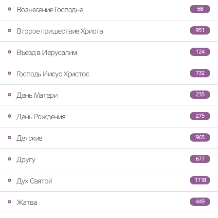
Вознесение Господне
68
Второе пришествие Христа
951
Въезд в Иерусалим
124
Господь Иисус Христос
732
День Матери
235
День Рождения
275
Детские
965
Другу
677
Дух Святой
1118
Жатва
449