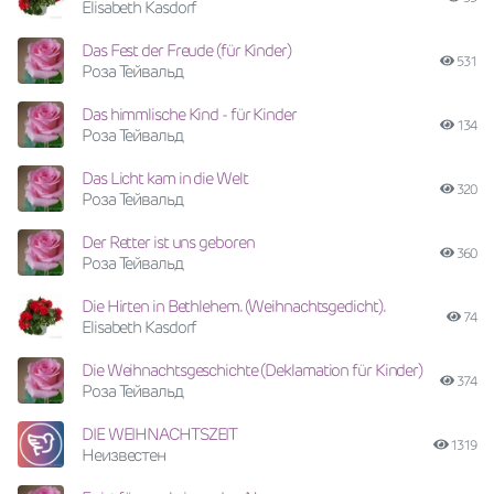
Elisabeth Kasdorf
Das Fest der Freude (für Kinder)
531
Роза Тейвальд
Das himmlische Kind - für Kinder
134
Роза Тейвальд
Das Licht kam in die Welt
320
Роза Тейвальд
Der Retter ist uns geboren
360
Роза Тейвальд
Die Hirten in Bethlehem. (Weihnachtsgedicht).
74
Elisabeth Kasdorf
Die Weihnachtsgeschichte (Deklamation für Kinder)
374
Роза Тейвальд
DIE WEIHNACHTSZEIT
1319
Неизвестен