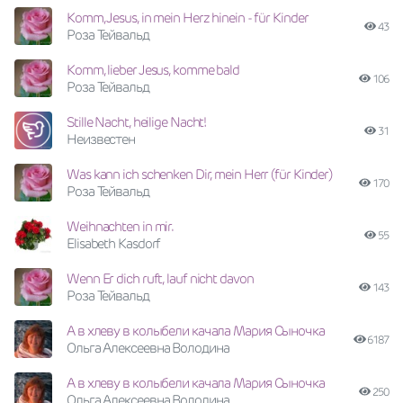
Komm, Jesus, in mein Herz hinein - für Kinder
43
Роза Тейвальд
Komm, lieber Jesus, komme bald
106
Роза Тейвальд
Stille Nacht, heilige Nacht!
31
Неизвестен
Was kann ich schenken Dir, mein Herr (für Kinder)
170
Роза Тейвальд
Weihnachten in mir.
55
Elisabeth Kasdorf
Wenn Er dich ruft, lauf nicht davon
143
Роза Тейвальд
А в хлеву в колыбели качала Мария Сыночка
6187
Ольга Алексеевна Володина
А в хлеву в колыбели качала Мария Сыночка
250
Ольга Алексеевна Володина