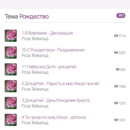
Тема
Рождество
983
1 В Вифлееме - Декламация
3114
Роза Тейвальд
10 С Рождеством - Поздравление
3205
Роза Тейвальд
11 Небесное Дитя - для детей
836
Роза Тейвальд
2 Для детей - Радость в мир Иисус принёс
1586
Роза Тейвальд
3 Для детей - День Рождения Христа
1203
Роза Тейвальд
4 Ты приди ко мне, Иисус - детское
1061
Роза Тейвальд