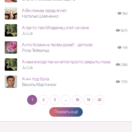
А Він лежав серед ягнят
360
Наталья Шевченко
А где-то там Младенец спит на сене
3675
Ju Lia
А кто Хозяин в твоём доме? - детское
199
Роза Тейвальд
А нам иногда так хочется просто закрыть глаза
2386
Ju Lia
А ніч тоді була
1335
Василь Мартинюк
1
2
3
...
18
19
20
Показать ещё