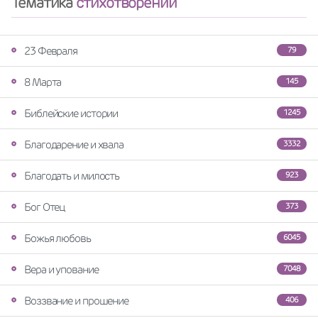
Тематика
стихотворений
23 Февраля
79
8 Марта
145
Библейские истории
1245
Благодарение и хвала
3332
Благодать и милость
923
Бог Отец
373
Божья любовь
6045
Вера и упование
7048
Воззвание и прошение
406