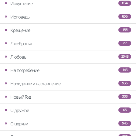
Искушение
834
Исповедь
856
Крещение
155
Лжебратья
27
Любовь
2548
На погребение
143
Назидание и наставление
935
Новый Год
333
О дружбе
65
О церкви
945