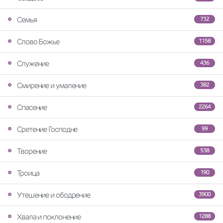
Семья
732
Слово Божье
1158
Служение
436
Смирение и умаление
382
Спасение
2264
Сретение Господне
99
Творение
538
Троица
190
Утешение и ободрение
3900
Хвала и поклонение
1288