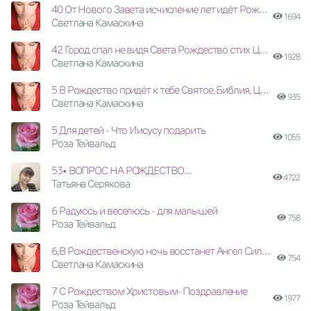
40 От Нового Завета исчисление лет идёт Рождество стих Церкви ХВЕ
1694
Светлана Камаскина
42 Город спал не видя Света Рождество стих Церкви Пятидесятников
1928
Светлана Камаскина
5 В Рождество придёт к тебе Святое, Библия, ЦХВЕ
935
Светлана Камаскина
5 Для детей - Что Иисусу подарить
1055
Роза Тейвальд
53• ВОПРОС НА РОЖДЕСТВО....
4722
Татьяна Серякова
6 Радуюсь и веселюсь - для малышей
758
Роза Тейвальд
6,В Рождественскую ночь восстанет Ангел Силы, Церковь Пятидесятников
754
Светлана Камаскина
7 С Рождеством Христовым- Поздравление
1977
Роза Тейвальд