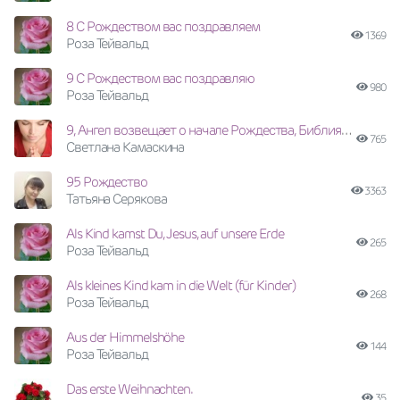
8 С Рождеством вас поздравляем
1369
Роза Тейвальд
9 С Рождеством вас поздравляю
980
Роза Тейвальд
9, Ангел возвещает о начале Рождества, Библия, стих ЦХВЕ
765
Светлана Камаскина
95 Рождество
3363
Татьяна Серякова
Als Kind kamst Du, Jesus, auf unsere Erde
265
Роза Тейвальд
Als kleines Kind kam in die Welt (für Kinder)
268
Роза Тейвальд
Aus der Himmelshöhe
144
Роза Тейвальд
Das erste Weihnachten.
35