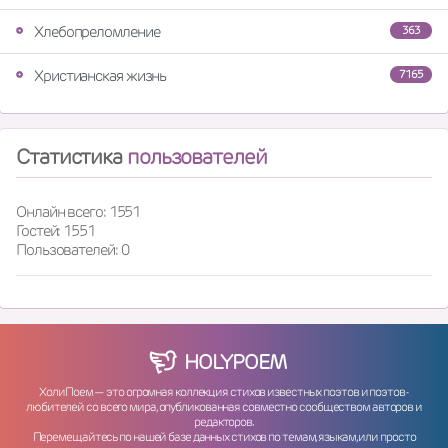
Хлебопреломление
363
Христианская жизнь
7165
Статистика
пользователей
Онлайн всего: 1551
Гостей: 1551
Пользователей: 0
HOLY
POEM
ХолиПоем — это огромная коллекция стихов известных поэтов и поэтов-
любителей со всего мира, опубликованная совместно сообществом авторов и
редакторов.
Перемещайтесь по нашей базе данных стихов по темам, языкам, или просто