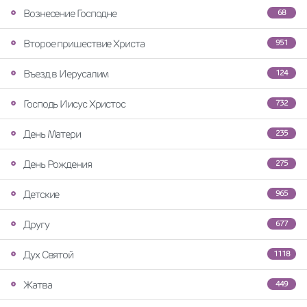
Вознесение Господне
68
Второе пришествие Христа
951
Въезд в Иерусалим
124
Господь Иисус Христос
732
День Матери
235
День Рождения
275
Детские
965
Другу
677
Дух Святой
1118
Жатва
449