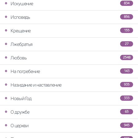
Искушение
834
Исповедь
856
Крещение
155
Лжебратья
27
Любовь
2548
На погребение
143
Назидание и наставление
935
Новый Год
333
О дружбе
65
О церкви
945