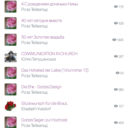
4 С рождением доченьки Нины
135
Роза Тейвальд
40 лет сегодня вместе
928
Роза Тейвальд
50 лет Золотая свадьба
1845
Роза Тейвальд
COMMUNICATION IN CHURCH
287
Юлія Лапушанська
Das Hohelied der Liebe (1.Korinther 13)
54
Роза Тейвальд
Die Ehe - Gottes Design
980
Роза Тейвальд
Glückwunsch für die Braut.
107
Elisabeth Kasdorf
Gottes Segen zur Hochzeit
409
Роза Тейвальд