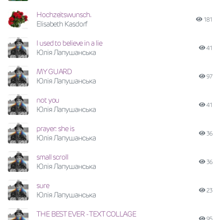
Hochzeitswunsch.
181
Elisabeth Kasdorf
I used to believe in a lie
41
Юлія Лапушанська
MY GUARD
97
Юлія Лапушанська
not you
41
Юлія Лапушанська
prayer: she is
36
Юлія Лапушанська
small scroll
36
Юлія Лапушанська
sure
23
Юлія Лапушанська
THE BEST EVER - TEXT COLLAGE
95