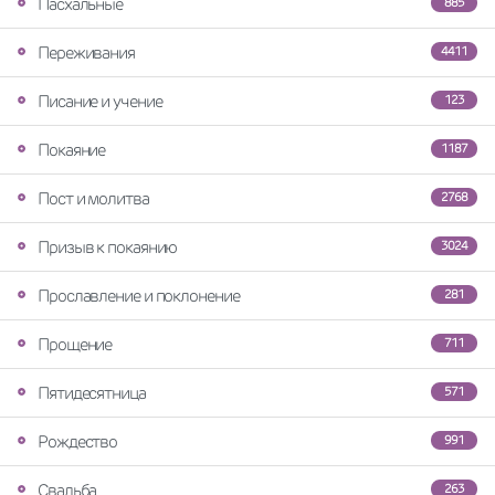
Пасхальные
885
Переживания
4411
Писание и учение
123
Покаяние
1187
Пост и молитва
2768
Призыв к покаянию
3024
Прославление и поклонение
281
Прощение
711
Пятидесятница
571
Рождество
991
Свадьба
263