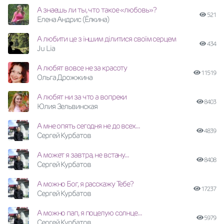
А знаешь ли ты, что такое «любовь»?
521
Елена Андрис (Ёлкина)
А любити це з іншим ділитися своїм серцем
434
Ju Lia
А любят вовсе не за красоту
11519
Ольга Дрожжина
А любят ни за что а вопреки
8403
Юлия Зельвинская
А мне опять сегодня не до всех...
4839
Сергей Курбатов
А может я завтра, не встану...
8408
Сергей Курбатов
А можно Бог, я расскажу Тебе?
17237
Сергей Курбатов
А можно пап, я поцелую солнце...
5979
Сергей Курбатов