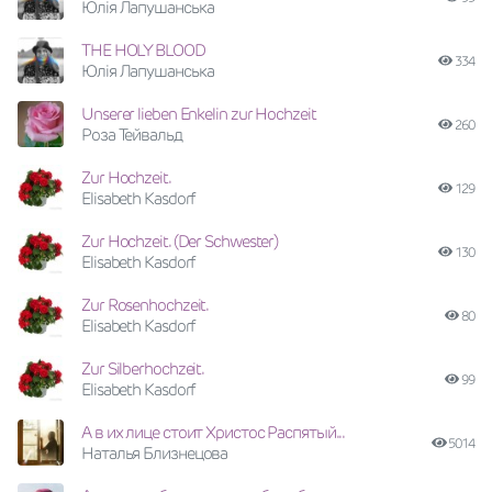
Юлія Лапушанська
THE HOLY BLOOD
334
Юлія Лапушанська
Unserer lieben Enkelin zur Hochzeit
260
Роза Тейвальд
Zur Hochzeit.
129
Elisabeth Kasdorf
Zur Hochzeit. (Der Schwester)
130
Elisabeth Kasdorf
Zur Rosenhochzeit.
80
Elisabeth Kasdorf
Zur Silberhochzeit.
99
Elisabeth Kasdorf
А в их лице стоит Христос Распятый...
5014
Наталья Близнецова