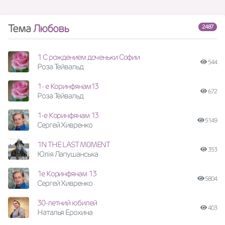
Тема
Любовь
2487
1 С рождением доченьки Софии
544
Роза Тейвальд
1- е Коринфянам13
672
Роза Тейвальд
1-е Коринфянам 13
5149
Сергей Хивренко
1N THE LAST M0MENT
353
Юлія Лапушанська
1е Коринфянам 13
5804
Сергей Хивренко
30-летний юбилей
403
Наталья Ерохина