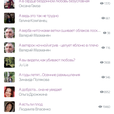
А в сердце бездонном любовь безусловная
1370
Оксана Гамза
А ведь это так не трудно
661
Галина Компанец
А верба ниточками ветки сшивает облаков лоскутья
38
Валерий Мазманян
А ветерок ночной игрив - целует яблоню в плечо
116
Валерий Мазманян
А вы видели, как убивают любовь?
3908
Ju Lia
А годы летят... Осенние размышления
546
Зинаида Полякова
А доброта... она не увядает
8952
Ольга Дрожжина
А есть ли плод
19460
Людмила Власенко