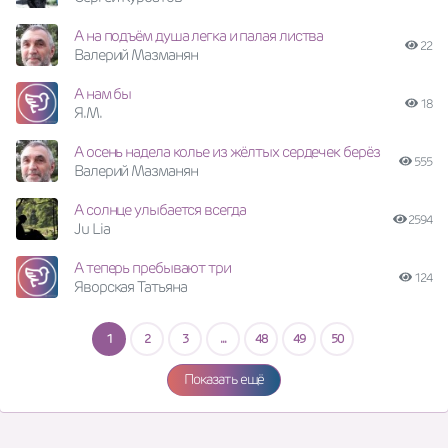
А на подъём душа легка и палая листва
22
Валерий Мазманян
А нам бы
18
Я.М.
А осень надела колье из жёлтых сердечек берёз
555
Валерий Мазманян
А солнце улыбается всегда
2594
Ju Lia
А теперь пребывают три
124
Яворская Татьяна
1
2
3
...
48
49
50
Показать ещё