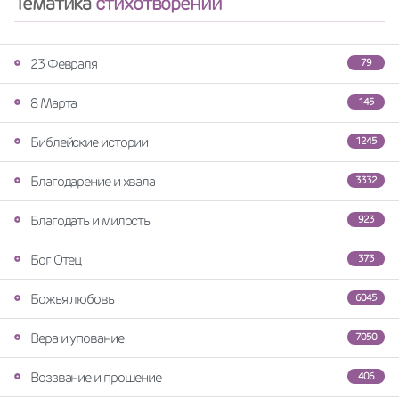
Тематика
стихотворений
23 Февраля
79
8 Марта
145
Библейские истории
1245
Благодарение и хвала
3332
Благодать и милость
923
Бог Отец
373
Божья любовь
6045
Вера и упование
7050
Воззвание и прошение
406