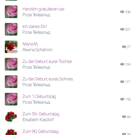
Herzlich gratulieren wir
108
Роза Тейвальд
Ich danke Dir!
501
Роза Тейвальд
Maria M.
27
Alwina Schetinin
Zu der Geburt eurer Tochter
159
Роза Тейвальд
Zu der Geburt eures Sohnes
171
Роза Тейвальд
Zum 1. Geburtstag
118
Роза Тейвальд
Zum 50- Geburtstag.
44
Elisabeth Kasdorf
Zum 90. Geburtstag.
39