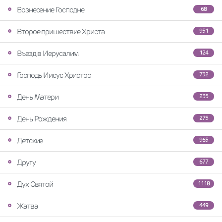
Вознесение Господне
68
Второе пришествие Христа
951
Въезд в Иерусалим
124
Господь Иисус Христос
732
День Матери
235
День Рождения
275
Детские
965
Другу
677
Дух Святой
1118
Жатва
449