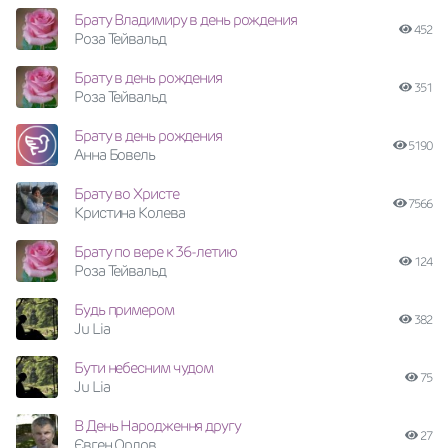
Брату Владимиру в день рождения
452
Роза Тейвальд
Брату в день рождения
351
Роза Тейвальд
Брату в день рождения
5190
Анна Бовель
Брату во Христе
7566
Кристина Колева
Брату по вере к 36-летию
124
Роза Тейвальд
Будь примером
382
Ju Lia
Бути небесним чудом
75
Ju Lia
В День Народження другу
27
Євген Орлов