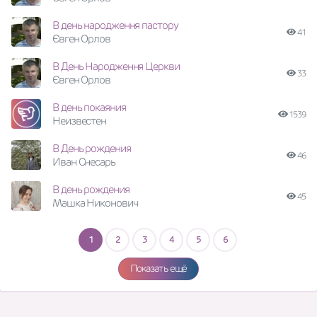
В день народження пастору
41
Євген Орлов
В День Народження Церкви
33
Євген Орлов
В день покаяния
1539
Неизвестен
В День рождения
46
Иван Снесарь
В день рождения
45
Машка Никонович
1
2
3
4
5
6
Показать ещё