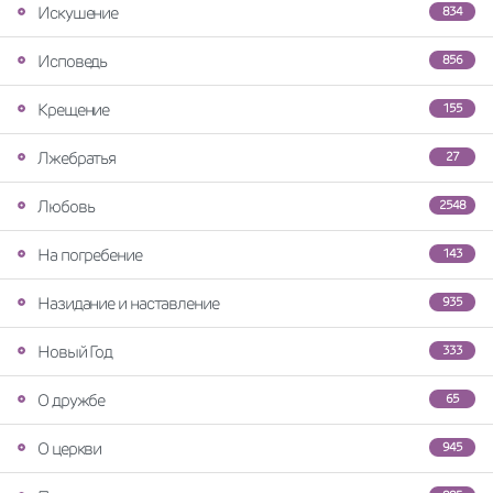
Искушение
834
Исповедь
856
Крещение
155
Лжебратья
27
Любовь
2548
На погребение
143
Назидание и наставление
935
Новый Год
333
О дружбе
65
О церкви
945