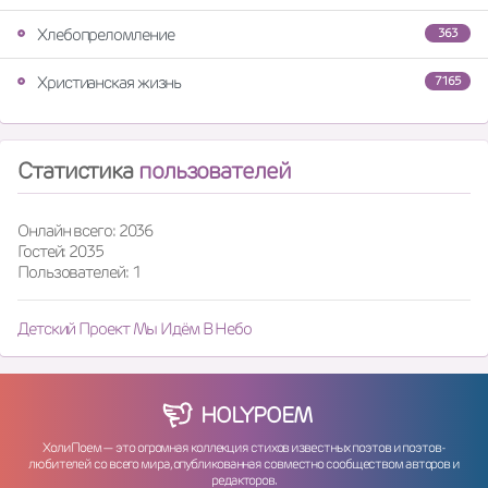
Хлебопреломление
363
Христианская жизнь
7165
Статистика
пользователей
Онлайн всего: 2036
Гостей: 2035
Пользователей: 1
Детский Проект Мы Идём В Небо
HOLY
POEM
ХолиПоем — это огромная коллекция стихов известных поэтов и поэтов-
любителей со всего мира, опубликованная совместно сообществом авторов и
редакторов.