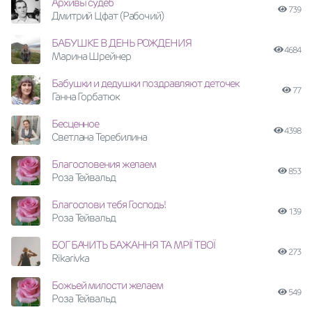
Архивы судеб
739
Дмитрий Цфат (Рабочий)
БАБУШКЕ В ДЕНЬ РОЖДЕНИЯ
4684
Марина Шрейнер
Бабушки и дедушки поздравляют деточек
77
Ганна Горбатюк
Бесценное
4398
Светлана Теребилина
Благословения желаем
853
Роза Тейвальд
Благослови тебя Господь!
139
Роза Тейвальд
БОГ БАЧИТЬ БАЖАННЯ ТА МРІЇ ТВОЇ
273
Rikarivka
Божьей милости желаем
549
Роза Тейвальд