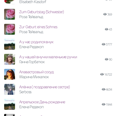
Elisabeth Kasdorf
Zum Geburtstag (Schwester)
369
Роза Тейвальд
Zur Geburt eines Sohnes
43
Роза Тейвальд
А у нас родился внук
3777
Елена Редекоп
А у нашей внучки маленькие ручки
90
Ганна Горбатюк
Алавастровый сосуд
16722
Марина Михалюк
Алёнка ( поздравление сестре)
4634
Serboss
Апрельское День рождение
1944
Елена Редекоп