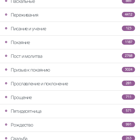
Пасхальные
885
Переживания
4412
Писание и учение
123
Покаяние
1187
Пост и молитва
2768
Призыв к покаянию
3024
Прославление и поклонение
281
Прощение
711
Пятидесятница
571
Рождество
991
Свадьба
263