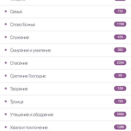
Семья
732
Слово Божье
1158
Служение
436
Смирение и умаление
382
Спасение
2264
Сретение Господне
99
Творение
538
Троица
190
Утешение и ободрение
3900
Хвала и поклонение
1288