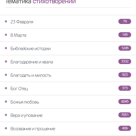
Тематика
стихотворений
23 Февраля
79
8 Марта
145
Библейские истории
1245
Благодарение и хвала
3332
Благодать и милость
923
Бог Отец
373
Божья любовь
6045
Вера и упование
7051
Воззвание и прошение
406