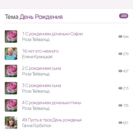
Тема
День Рождения
269
1 С рождением доченьки Софии
544
Роза Тейвальд
16 лет-это немного
279
Елена Кумицкая
2 С рождением сына
437
Роза Тейвальд
3 С рождением сына
213
Роза Тейвальд
4 С рождением доченьки Нины
135
Роза Тейвальд
49 Пусть в твое День рожденья
651
Ганна Горбатюк