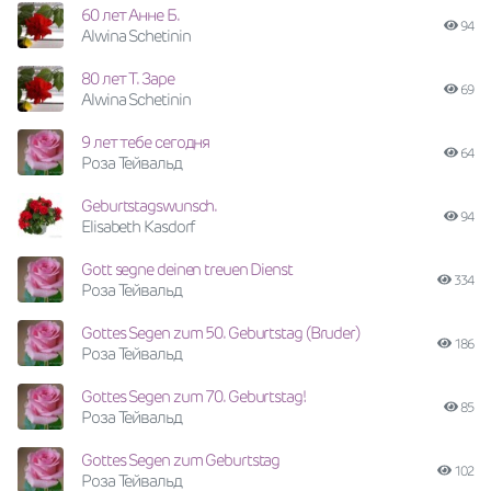
60 лет Анне Б.
94
Alwina Schetinin
80 лет Т. Заре
69
Alwina Schetinin
9 лет тебе сегодня
64
Роза Тейвальд
Geburtstagswunsch.
94
Elisabeth Kasdorf
Gott segne deinen treuen Dienst
334
Роза Тейвальд
Gottes Segen zum 50. Geburtstag (Bruder)
186
Роза Тейвальд
Gottes Segen zum 70. Geburtstag!
85
Роза Тейвальд
Gottes Segen zum Geburtstag
102
Роза Тейвальд