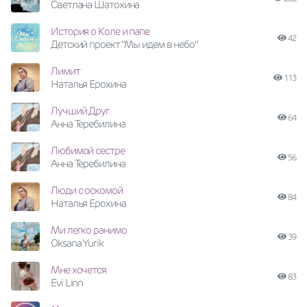
Светлана Шатохина
История о Коле и папе
42
Детский проект "Мы идем в небо"
Лимит
113
Наталья Ерохина
Лучший Друг
64
Анна Теребилина
Любимой сестре
56
Анна Теребилина
Люди с оскомой
84
Наталья Ерохина
Ми легко ранимо
39
Oksana Yurik
Мне хочется
83
Evi Linn