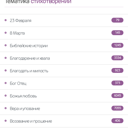
Тематика
стихотворений
23 Февраля
79
8 Марта
145
Библейские истории
1245
Благодарение и хвала
3334
Благодать и милость
923
Бог Отец
373
Божья любовь
6045
Вера и упование
7055
Воззвание и прошение
406