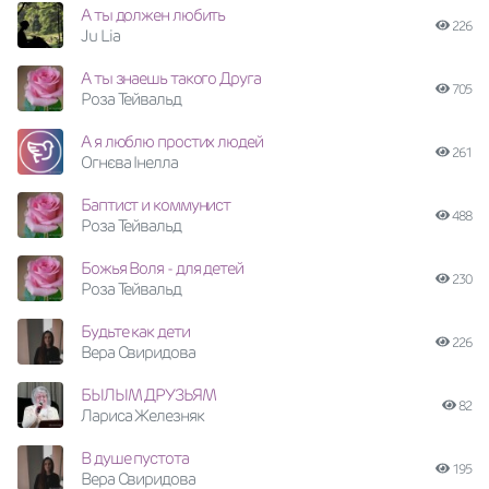
А ты должен любить
226
Ju Lia
А ты знаешь такого Друга
705
Роза Тейвальд
А я люблю простих людей
261
Огнєва Інелла
Баптист и коммунист
488
Роза Тейвальд
Божья Воля - для детей
230
Роза Тейвальд
Будьте как дети
226
Вера Свиридова
БЫЛЫМ ДРУЗЬЯМ
82
Лариса Железняк
В душе пустота
195
Вера Свиридова