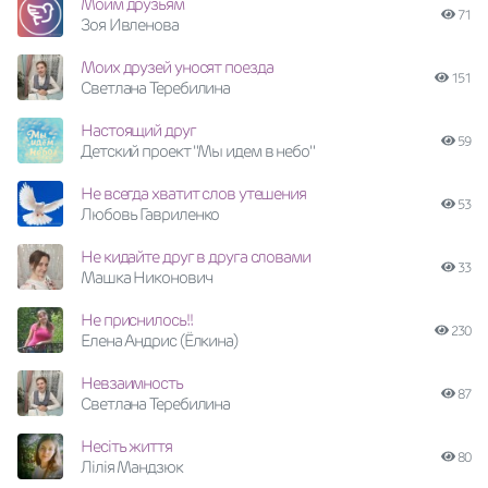
Моим друзьям
71
Зоя Ивленова
Моих друзей уносят поезда
151
Светлана Теребилина
Настоящий друг
59
Детский проект "Мы идем в небо"
Не всегда хватит слов утешения
53
Любовь Гавриленко
Не кидайте друг в друга словами
33
Машка Никонович
Не приснилось!!
230
Елена Андрис (Ёлкина)
Невзаимность
87
Светлана Теребилина
Несіть життя
80
Лілія Мандзюк