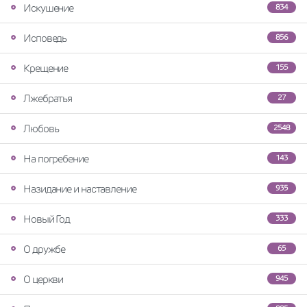
Искушение
834
Исповедь
856
Крещение
155
Лжебратья
27
Любовь
2548
На погребение
143
Назидание и наставление
935
Новый Год
333
О дружбе
65
О церкви
945