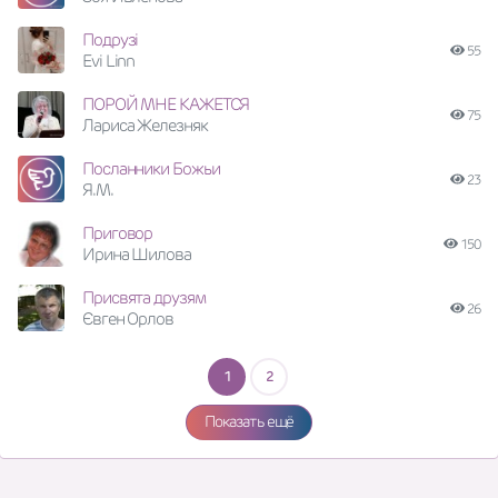
Подрузі
55
Evi Linn
ПОРОЙ МНЕ КАЖЕТСЯ
75
Лариса Железняк
Посланники Божьи
23
Я.М.
Приговор
150
Ирина Шилова
Присвята друзям
26
Євген Орлов
1
2
Показать ещё