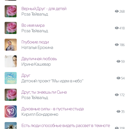
Верный Друг - для детей
268
Роза Тейвальд
Во имя мира
418
Роза Тейвальд
Глубокие люди
186
Наталья Ерохина
Двуличная любовь
59
Ирина Кашевар
Друг
54
Детский проект "Мы идем в небо"
Друг, ты знаешь ли Сына
172
Роза Тейвальд
Духовные силы - в пустыне стыда
35
Кирилл Бондаренко
Есть люди способные видеть рассвет в темноте
208