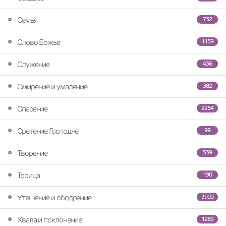
Семья
732
Слово Божье
1159
Служение
436
Смирение и умаление
382
Спасение
2264
Сретение Господне
99
Творение
539
Троица
190
Утешение и ободрение
3900
Хвала и поклонение
1289