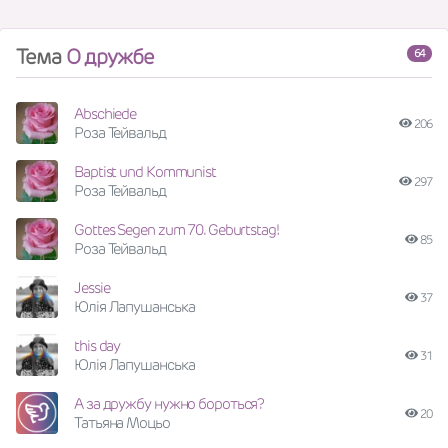
Тема
О дружбе
64
Abschiede
206
Роза Тейвальд
Baptist und Kommunist
297
Роза Тейвальд
Gottes Segen zum 70. Geburtstag!
85
Роза Тейвальд
Jessie
37
Юлія Лапушанська
this day
31
Юлія Лапушанська
А за дружбу нужно бороться?
20
Татьяна Моцьо