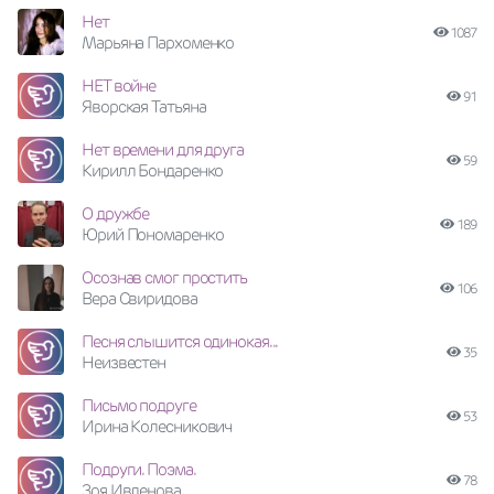
Нет
1087
Марьяна Пархоменко
НЕТ войне
91
Яворская Татьяна
Нет времени для друга
59
Кирилл Бондаренко
О дружбе
189
Юрий Пономаренко
Осознав смог простить
106
Вера Свиридова
Песня слышится одинокая...
35
Неизвестен
Письмо подруге
53
Ирина Колесникович
Подруги. Поэма.
78
Зоя Ивленова