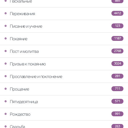
Пасхальные
885
Переживания
4412
Писание и учение
123
Покаяние
1187
Пост и молитва
2768
Призыв к покаянию
3024
Прославление и поклонение
281
Прощение
711
Пятидесятница
571
Рождество
991
Свадьба
263