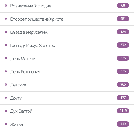
Вознесение Господне
68
Второе пришествие Христа
951
Въезд в Иерусалим
124
Господь Иисус Христос
732
День Матери
235
День Рождения
275
Детские
965
Другу
677
Дух Святой
1119
Жатва
449