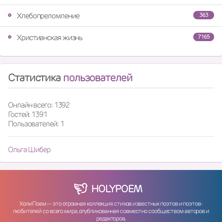
Хлебопреломление
363
Христианская жизнь
7165
Статистика
пользователей
Онлайн всего: 1392
Гостей: 1391
Пользователей: 1
Ольга Шибер
HOLY
POEM
ХолиПоем — это огромная коллекция стихов известных поэтов и поэтов-
любителей со всего мира, опубликованная совместно сообществом авторов и
редакторов.