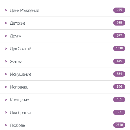
День Рождения
275
Детские
965
Другу
677
Дух Святой
1118
Жатва
449
Искушение
834
Исповедь
856
Крещение
155
Лжебратья
27
Любовь
2548