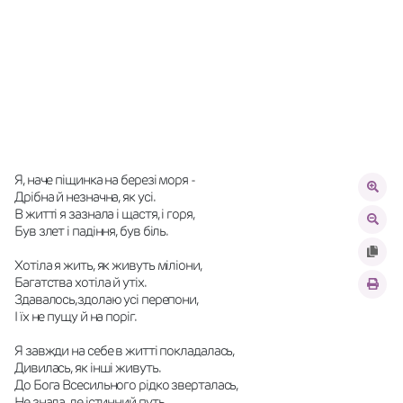
Я, наче піщинка на березі моря -
Дрібна й незначна, як усі.
В житті я зазнала і щастя, і горя,
Був злет і падіння, був біль.
Хотіла я жить, як живуть міліони,
Багатства хотіла й утіх.
Здавалось,здолаю усі перепони,
І їх не пущу й на поріг.
Я завжди на себе в житті покладалась,
Дивилась, як інші живуть.
До Бога Всесильного рідко зверталась,
Не знала, де істинний путь.