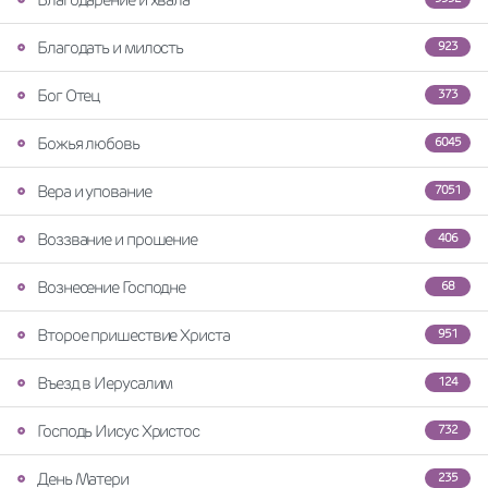
Благодать и милость
923
Бог Отец
373
Божья любовь
6045
Вера и упование
7051
Воззвание и прошение
406
Вознесение Господне
68
Второе пришествие Христа
951
Въезд в Иерусалим
124
Господь Иисус Христос
732
День Матери
235