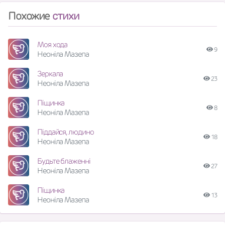
Похожие
стихи
Моя хода
9
Неоніла Мазепа
Зеркала
23
Неоніла Мазепа
Піщинка
8
Неоніла Мазепа
Піддайся, людино
18
Неоніла Мазепа
Будьте блаженні
27
Неоніла Мазепа
Піщинка
13
Неоніла Мазепа