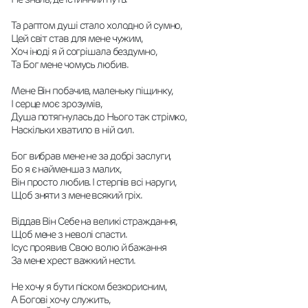
Та раптом душі стало холодно й сумно,
Цей світ став для мене чужим,
Хоч іноді я й согрішала бездумно,
Та Бог мене чомусь любив.
Мене Він побачив, маленьку піщинку,
І серце моє зрозумів,
Душа потягнулась до Нього так стрімко,
Наскільки хватило в ній сил.
Бог вибрав мене не за добрі заслуги,
Бо я є найменша з малих,
Він просто любив. І стерпів всі наруги,
Щоб зняти з мене всякий гріх.
Віддав Він Себе на великі страждання,
Щоб мене з неволі спасти.
Ісус проявив Свою волю й бажання
За мене хрест важкий нести.
Не хочу я бути піском безкорисним,
А Богові хочу служить,