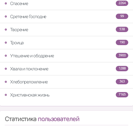
Спасение
2264
Сретение Господне
99
Творение
538
Троица
190
Утешение и ободрение
3900
Хвала и поклонение
1288
Хлебопреломление
363
Христианская жизнь
7165
Статистика
пользователей