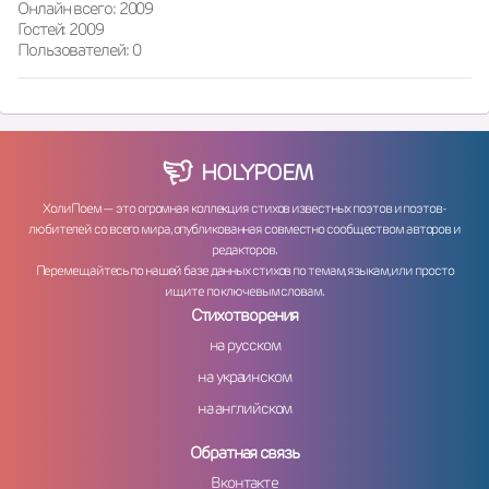
Онлайн всего: 2009
Гостей: 2009
Пользователей: 0
HOLY
POEM
ХолиПоем — это огромная коллекция стихов известных поэтов и поэтов-
любителей со всего мира, опубликованная совместно сообществом авторов и
редакторов.
Перемещайтесь по нашей базе данных стихов по темам, языкам, или просто
ищите по ключевым словам.
Стихотворения
на русском
на украинском
на английском
Обратная связь
Вконтакте