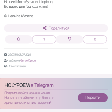
На ниві Його бути нині і прісно,
Бо варто для Господа жить!
© Неоніла Мазепа
Поделиться
1
0
22:03:54 08.07.2026
добавил:
Євген Орлов
13 читателей
HOLYPOEM
в Telegram
Подписывайся на наш канал
Перейти
На канале найдете еще больше
христианских стихотворений