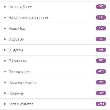
На погребение
143
Назидание и наставление
935
Новый Год
333
О дружбе
65
О церкви
945
Пасхальные
885
Переживания
4412
Писание и учение
123
Покаяние
1187
Пост и молитва
2768