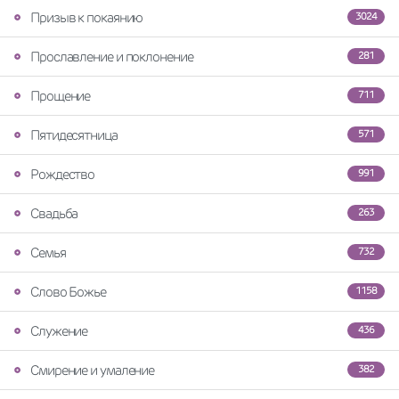
Призыв к покаянию
3024
Прославление и поклонение
281
Прощение
711
Пятидесятница
571
Рождество
991
Свадьба
263
Семья
732
Слово Божье
1158
Служение
436
Смирение и умаление
382