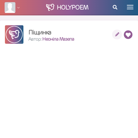
HOLY
POEM
Піщинка
Автор:
Неоніла Мазепа