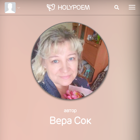
HOLY
POEM
автор
Вера Сок