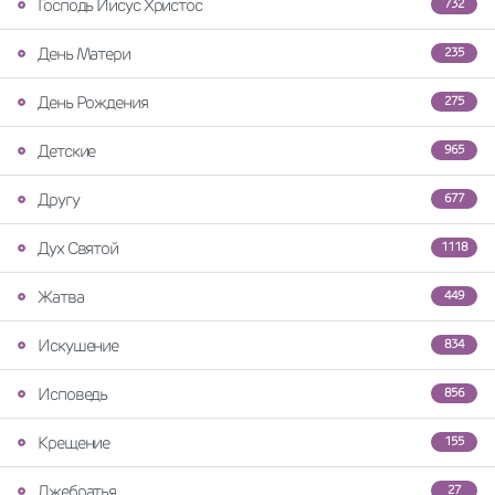
Господь Иисус Христос
732
День Матери
235
День Рождения
275
Детские
965
Другу
677
Дух Святой
1118
Жатва
449
Искушение
834
Исповедь
856
Крещение
155
Лжебратья
27