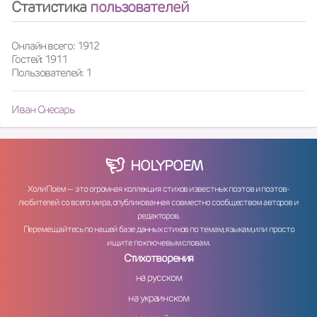
Статистика
пользователей
Онлайн всего: 1912
Гостей: 1911
Пользователей: 1
Иван Снесарь
HOLY
POEM
ХолиПоем — это огромная коллекция стихов известных поэтов и поэтов-
любителей со всего мира, опубликованная совместно сообществом авторов и
редакторов.
Перемещайтесь по нашей базе данных стихов по темам, языкам, или просто
ищите по ключевым словам.
Стихотворения
на русском
на украинском