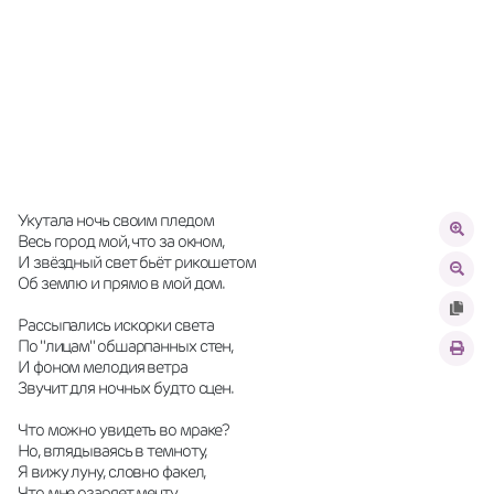
Укутала ночь своим пледом
Весь город мой, что за окном,
И звёздный свет бьёт рикошетом
Об землю и прямо в мой дом.
Рассыпались искорки света
По "лицам" обшарпанных стен,
И фоном мелодия ветра
Звучит для ночных будто сцен.
Что можно увидеть во мраке?
Но, вглядываясь в темноту,
Я вижу луну, словно факел,
Что мне озаряет мечту,