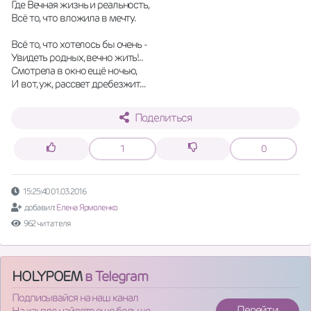
Где Вечная жизнь и реальность,
Всё то, что вложила в мечту.
Всё то, что хотелось бы очень -
Увидеть родных, вечно жить!..
Смотрела в окно ещё ночью,
И вот, уж, рассвет дребезжит...
Поделиться
1
0
15:25:40 01.03.2016
добавил:
Елена Ярмоленко
962 читателя
HOLYPOEM
в Telegram
Подписывайся на наш канал
Перейти
На канале найдете еще больше