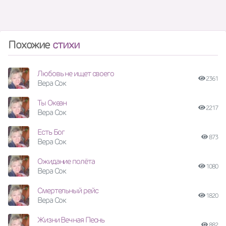
Похожие
стихи
Любовь не ищет своего
2361
Вера Сок
Ты Океан
2217
Вера Сок
Есть Бог
873
Вера Сок
Ожидание полёта
1080
Вера Сок
Смертельный рейс
1820
Вера Сок
Жизни Вечная Песнь
882