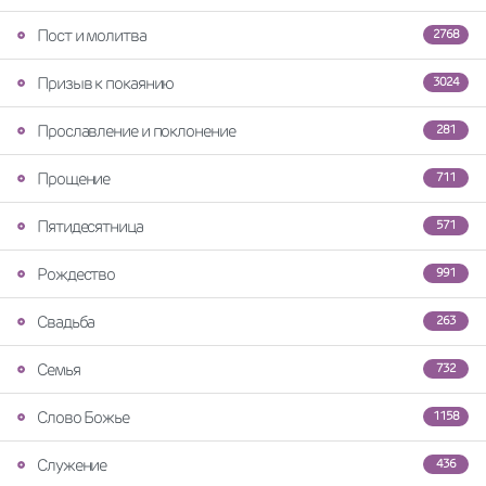
Пост и молитва
2768
Призыв к покаянию
3024
Прославление и поклонение
281
Прощение
711
Пятидесятница
571
Рождество
991
Свадьба
263
Семья
732
Слово Божье
1158
Служение
436