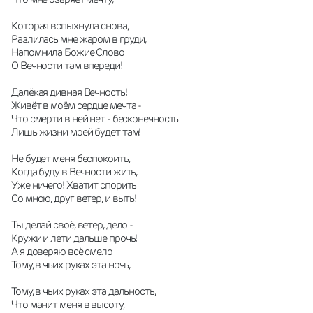
Которая вспыхнула снова,
Разлилась мне жаром в груди,
Напомнила Божие Слово
О Вечности там впереди!
Далёкая дивная Вечность!
Живёт в моём сердце мечта -
Что смерти в ней нет - бесконечность
Лишь жизни моей будет там!
Не будет меня беспокоить,
Когда буду в Вечности жить,
Уже ничего! Хватит спорить
Со мною, друг ветер, и выть!
Ты делай своё, ветер, дело -
Кружи и лети дальше прочь!
А я доверяю всё смело
Тому, в чьих руках эта ночь,
Тому, в чьих руках эта дальность,
Что манит меня в высоту,