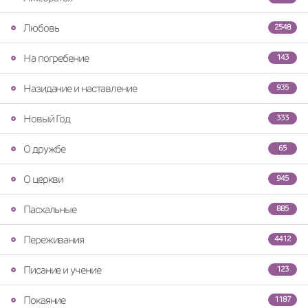
Любовь
2548
На погребение
143
Назидание и наставление
935
Новый Год
333
О дружбе
65
О церкви
945
Пасхальные
885
Переживания
4412
Писание и учение
123
Покаяние
1187