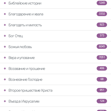
Библейские истории
1245
Благодарение и хвала
3332
Благодать и милость
923
Бог Отец
373
Божья любовь
6045
Вера и упование
7051
Воззвание и прошение
406
Вознесение Господне
68
Второе пришествие Христа
951
Въезд в Иерусалим
124