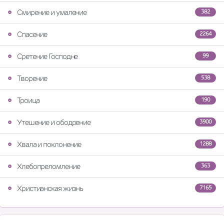
Смирение и умаление
382
Спасение
2264
Сретение Господне
99
Творение
538
Троица
190
Утешение и ободрение
3900
Хвала и поклонение
1288
Хлебопреломление
363
Христианская жизнь
7165