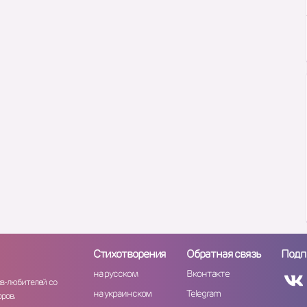
Стихотворения
Обратная связь
Подп
на русском
Вконтакте
ов-любителей со
на украинском
Telegram
ров.