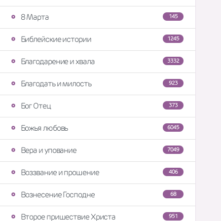
8 Марта
145
Библейские истории
1245
Благодарение и хвала
3332
Благодать и милость
923
Бог Отец
373
Божья любовь
6045
Вера и упование
7049
Воззвание и прошение
406
Вознесение Господне
68
Второе пришествие Христа
951