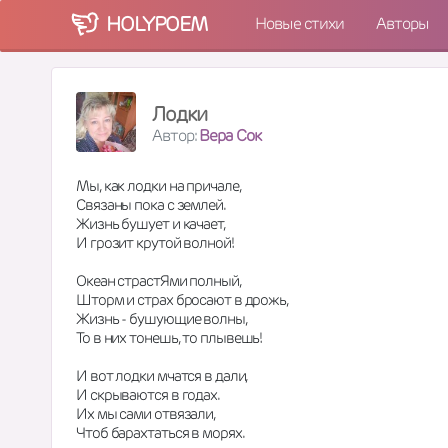
HOLY
POEM
Новые стихи
Авторы
Лодки
Автор:
Вера Сок
Мы, как лодки на причале,
Связаны пока с землей.
Жизнь бушует и качает,
И грозит крутой волной!
Океан страстЯми полный, 
Шторм и страх бросают в дрожь,
Жизнь - бушующие волны, 
То в них тонешь, то плывешь! 
И вот лодки мчатся в дали, 
И скрываются в годах. 
Их мы сами отвязали, 
Чтоб барахтаться в морях. 