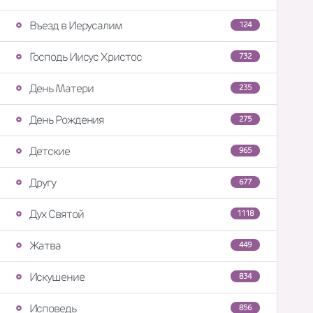
Въезд в Иерусалим
124
Господь Иисус Христос
732
День Матери
235
День Рождения
275
Детские
965
Другу
677
Дух Святой
1118
Жатва
449
Искушение
834
Исповедь
856