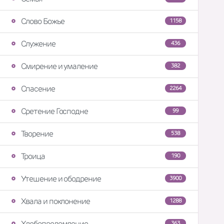
Слово Божье
1158
Служение
436
Смирение и умаление
382
Спасение
2264
Сретение Господне
99
Творение
538
Троица
190
Утешение и ободрение
3900
Хвала и поклонение
1288
Хлебопреломление
363