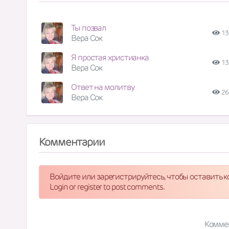
Ты позвал
13
Вера Сок
Я простая христианка
13
Вера Сок
Ответ на молитву
26
Вера Сок
Комментарии
Войдите или зарегистрируйтесь, чтобы оставить 
Login or register to post comments.
Комме