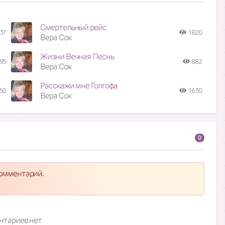
Смертельный рейс
37
1820
Вера Сок
Жизни Вечная Песнь
95
882
Вера Сок
Расскажи мне Голгофа
50
1630
Вера Сок
0
комментарий.
нтариев нет