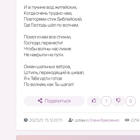
И в пучине вод житейских, 
Когда очень трудно нам, 
Повторяем стих Библейский,
Где Господь шёл по волнам.
Помоги нам все стихии, 
Господи, перенести!
Чтобы волны нас лихие
Не накрыли на пути. 
Океан шальных ветров, 
Штиль, переходящий в шквал, 
Я к Тебе идти готов
По волнам, как Ты шагал!
Поделиться
1
0
20:23:25 15.12.2015
добавил:
Елена Ярмоленко
2254