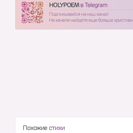
HOLYPOEM
в Telegram
Подписывайся на наш канал
На канале найдете еще больше христиа
Похожие
стихи