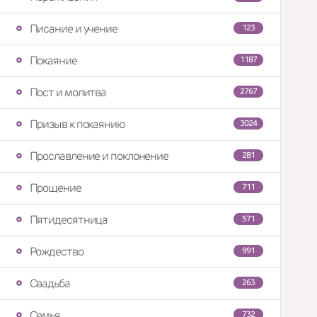
Писание и учение
123
Покаяние
1187
Пост и молитва
2767
Призыв к покаянию
3024
Прославление и поклонение
281
Прощение
711
Пятидесятница
571
Рождество
991
Свадьба
263
Семья
732