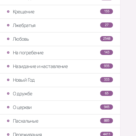
Крещение
155
Лжебратья
27
Любовь
2548
На погребение
143
Назидание и наставление
935
Новый Год
333
О дружбе
65
О церкви
945
Пасхальные
885
Переживания
4411