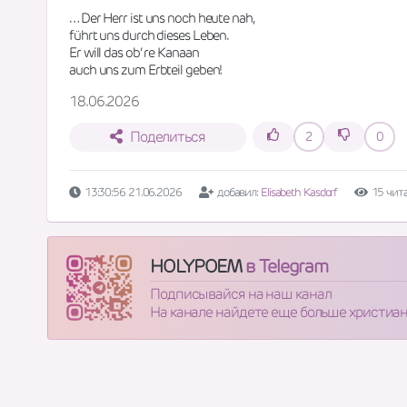
… Der Herr ist uns noch heute nah,
führt uns durch dieses Leben.
Er will das ob‘ re Kanaan
auch uns zum Erbteil geben!
18.06.2026
Поделиться
2
0
13:30:56 21.06.2026
добавил:
Elisabeth Kasdorf
15 чит
HOLYPOEM
в Telegram
Подписывайся на наш канал
На канале найдете еще больше христиа