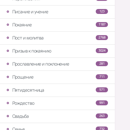
Писание и учение
123
Покаяние
1187
Пост и молитва
2768
Призыв к покаянию
3024
Прославление и поклонение
281
Прощение
711
Пятидесятница
571
Рождество
991
Свадьба
263
Семья
732