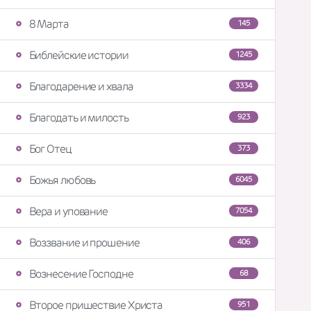
8 Марта
145
Библейские истории
1245
Благодарение и хвала
3334
Благодать и милость
923
Бог Отец
373
Божья любовь
6045
Вера и упование
7054
Воззвание и прошение
406
Вознесение Господне
68
Второе пришествие Христа
951