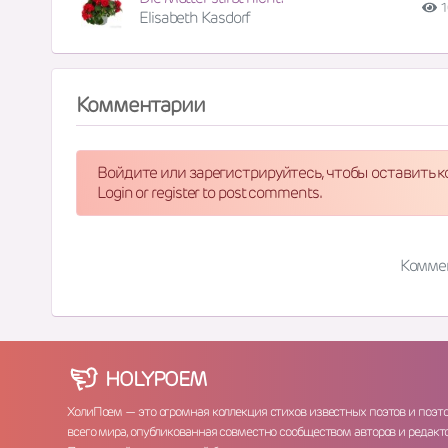
1
Elisabeth Kasdorf
Комментарии
Войдите или зарегистрируйтесь, чтобы оставить 
Login or register to post comments.
Комме
HOLY
POEM
ХолиПоем — это огромная коллекция стихов известных поэтов и поэт
всего мира, опубликованная совместно сообществом авторов и редакто