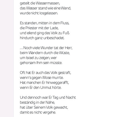
geteilt die Wassermassen,
das Wasser stand wie eine Wand,
wurde nicht losgelassen.
Es standen, mitten in dem Fluss,
die Priester mit der Lade,
und eilend ging das Volk zu Fuß
hindurch ganz unbeschadet.
… Noch viele Wunder tat der Herr,
beim Wandern durch die Wüste, 
um Israel zu zeigen, wer
gehorsam Ihm sein müsste.
Oft hat Er auch das Volk gestraft,
wenn‘s gegen Mose murrte.
Hat manchen Er hinweggerafft,
wenn Er den Unmut hörte.
Und dennoch war Er Tag und Nacht
beständig in der Nähe,
hat über Seinem Volk gewacht,
damit es nicht vergehe.