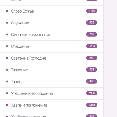
Слово Божье
1159
Служение
436
Смирение и умаление
382
Спасение
2264
Сретение Господне
99
Творение
539
Троица
190
Утешение и ободрение
3900
Хвала и поклонение
1288
Хлебопреломление
363