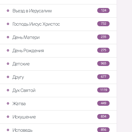
Въезд в Иерусалим
124
Господь Иисус Христос
732
День Матери
235
День Рождения
275
Детские
965
Другу
677
Дух Святой
1119
Жатва
449
Искушение
834
Исповедь
856