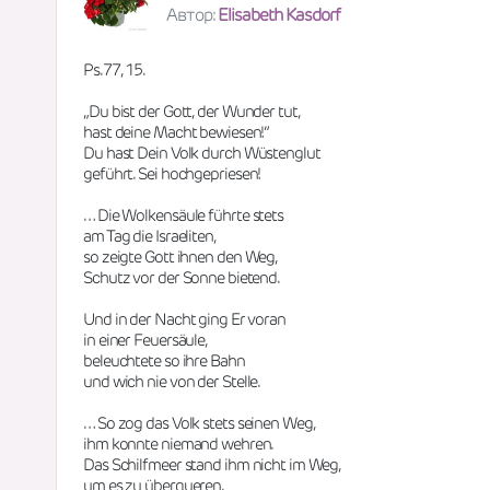
Автор:
Elisabeth Kasdorf
Ps.77, 15.
„Du bist der Gott, der Wunder tut,
hast deine Macht bewiesen!“ 
Du hast Dein Volk durch Wüstenglut
geführt. Sei hochgepriesen!
… Die Wolkensäule führte stets
am Tag die Israeliten,
so zeigte Gott ihnen den Weg,
Schutz vor der Sonne bietend.
Und in der Nacht ging Er voran 
in einer Feuersäule,
beleuchtete so ihre Bahn
und wich nie von der Stelle.
… So zog das Volk stets seinen Weg,
ihm konnte niemand wehren.
Das Schilfmeer stand ihm nicht im Weg,
um es zu überqueren. 