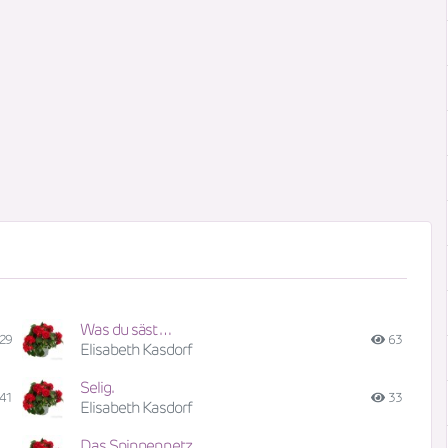
Was du säst …
29
63
Elisabeth Kasdorf
Selig.
41
33
Elisabeth Kasdorf
Das Spinnennetz.