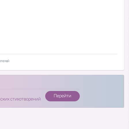
ателей
Перейти
нских стихотворений