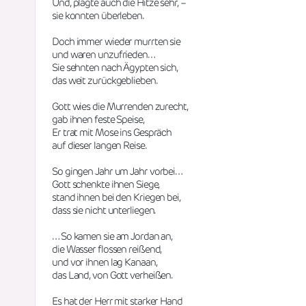
Und, plagte auch die Hitze sehr, –
sie konnten überleben.
Doch immer wieder murrten sie 
und waren unzufrieden…
Sie sehnten nach Ägypten sich,
das weit zurückgeblieben.
Gott wies die Murrenden zurecht,
gab ihnen feste Speise,
Er trat mit Mose ins Gespräch
auf dieser langen Reise. 
So gingen Jahr um Jahr vorbei…
Gott schenkte ihnen Siege,
stand ihnen bei den Kriegen bei, 
dass sie nicht unterliegen.
… So kamen sie am Jordan an,
die Wasser flossen reißend,
und vor ihnen lag Kanaan,
das Land, von Gott verheißen.
Es hat der Herr mit starker Hand