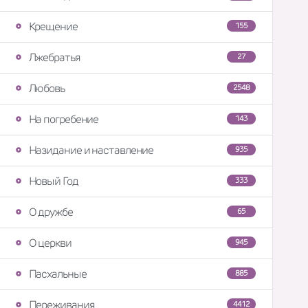
Крещение
155
Лжебратья
27
Любовь
2548
На погребение
143
Назидание и наставление
935
Новый Год
333
О дружбе
65
О церкви
945
Пасхальные
885
Переживания
4412