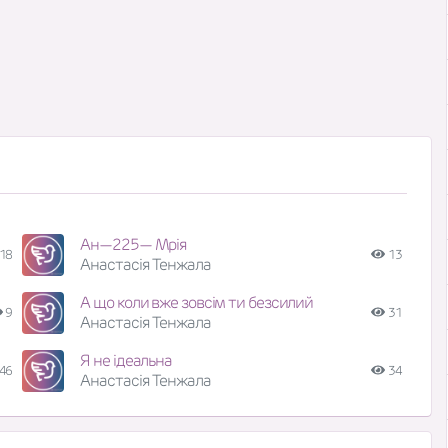
Ан—225— Мрія
18
13
Анастасія Тенжала
А що коли вже зовсім ти безсилий
9
31
Анастасія Тенжала
Я не ідеальна
46
34
Анастасія Тенжала