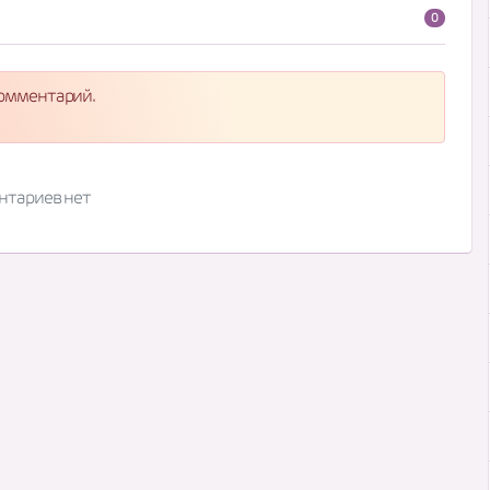
0
комментарий.
нтариев нет