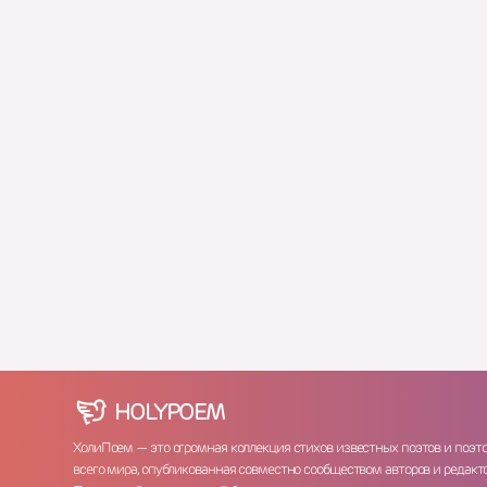
HOLY
POEM
ХолиПоем — это огромная коллекция стихов известных поэтов и поэт
всего мира, опубликованная совместно сообществом авторов и редакто