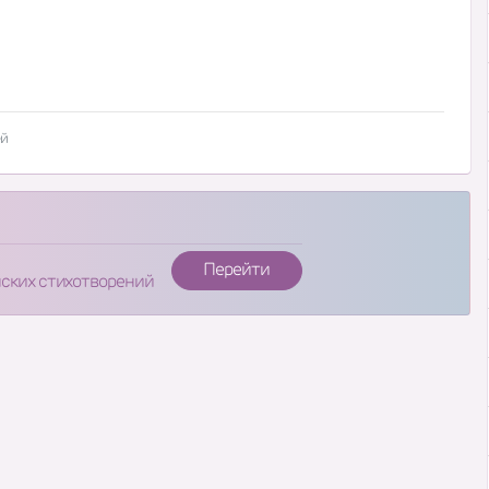
ей
Перейти
нских стихотворений