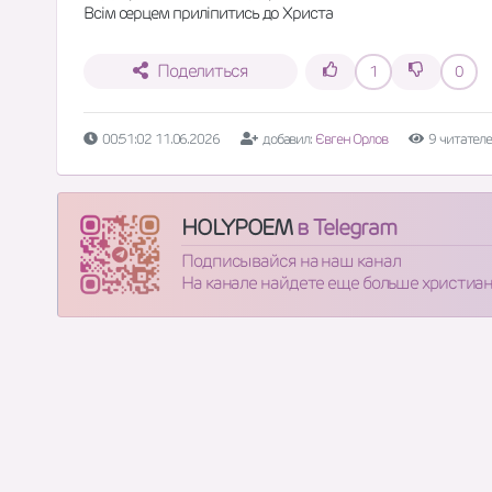
Всім серцем приліпитись до Христа
Поделиться
1
0
00:51:02 11.06.2026
добавил:
Євген Орлов
9 читател
HOLYPOEM
в Telegram
Подписывайся на наш канал
На канале найдете еще больше христиа