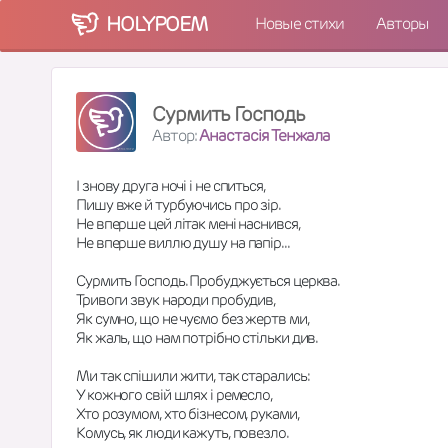
HOLY
POEM
Новые стихи
Авторы
Сурмить Господь
Автор:
Анастасія Тенжала
І знову друга ночі і не спиться,
Пишу вже й турбуючись про зір.
Не вперше цей літак мені наснився,
Не вперше виллю душу на папір...
Сурмить Господь. Пробуджується церква.
Тривоги звук народи пробудив,
Як сумно, що не чуємо без жертв ми,
Як жаль, що нам потрібно стільки див.
Ми так спішили жити, так старались:
У кожного свій шлях і ремесло,
Хто розумом, хто бізнесом, руками,
Комусь, як люди кажуть, повезло.