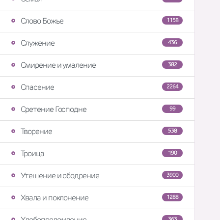
Слово Божье
1158
Служение
436
Смирение и умаление
382
Спасение
2264
Сретение Господне
99
Творение
538
Троица
190
Утешение и ободрение
3900
Хвала и поклонение
1288
Хлебопреломление
363