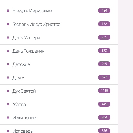
Въезд в Иерусалим
124
Господь Иисус Христос
732
День Матери
235
День Рождения
275
Детские
965
Другу
677
Дух Святой
1118
Жатва
449
Искушение
834
Исповедь
856