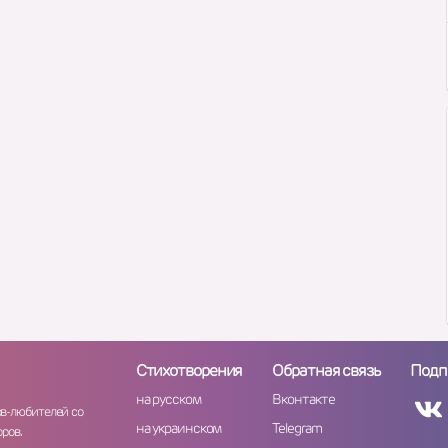
Стихотворения
Обратная связь
Подп
на русском
Вконтакте
ов-любителей со
на украинском
Telegram
ров.