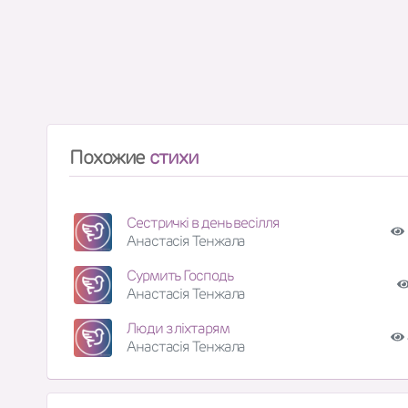
Похожие
стихи
Сестричкі в день весілля
Анастасія Тенжала
Сурмить Господь
Анастасія Тенжала
Люди з ліхтарям
Анастасія Тенжала