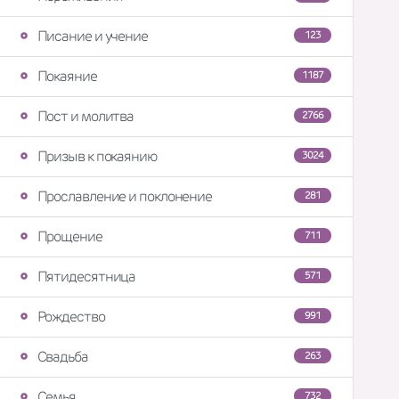
Писание и учение
123
Покаяние
1187
Пост и молитва
2766
Призыв к покаянию
3024
Прославление и поклонение
281
Прощение
711
Пятидесятница
571
Рождество
991
Свадьба
263
Семья
732