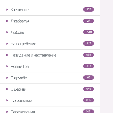
Крещение
155
Лжебратья
27
Любовь
2548
На погребение
143
Назидание и наставление
935
Новый Год
333
О дружбе
65
О церкви
945
Пасхальные
885
Переживания
4411