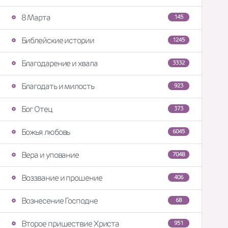
8 Марта
145
Библейские истории
1245
Благодарение и хвала
3332
Благодать и милость
923
Бог Отец
373
Божья любовь
6045
Вера и упование
7048
Воззвание и прошение
406
Вознесение Господне
68
Второе пришествие Христа
951