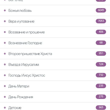
Божья любовь
6045
Вера и упование
7053
Воззвание и прошение
406
Вознесение Господне
68
Второе пришествие Христа
951
Въезд в Иерусалим
124
Господь Иисус Христос
732
День Матери
235
День Рождения
275
Детские
965