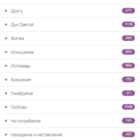
Другу
677
Дух Святой
1118
Жатва
449
Искушение
834
Исповедь
856
Крещение
155
Лжебратья
27
Любовь
2548
На погребение
143
Назидание и наставление
935