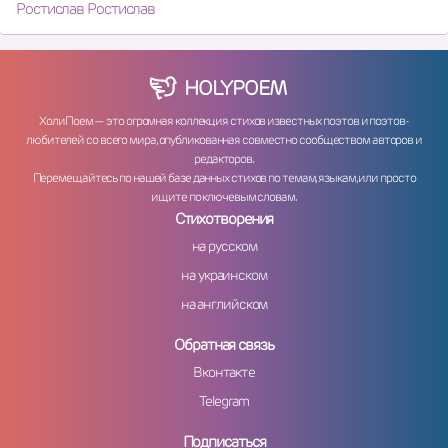
Ростислав Ростислав
HOLY
POEM
ХолиПоем — это огромная коллекция стихов известных поэтов и поэтов-
любителей со всего мира, опубликованная совместно сообществом авторов и
редакторов.
Перемещайтесь по нашей базе данных стихов по темам, языкам, или просто
ищите по ключевым словам.
Стихотворения
на русском
на украинском
на английском
Обратная связь
Вконтакте
Telegram
Подписаться