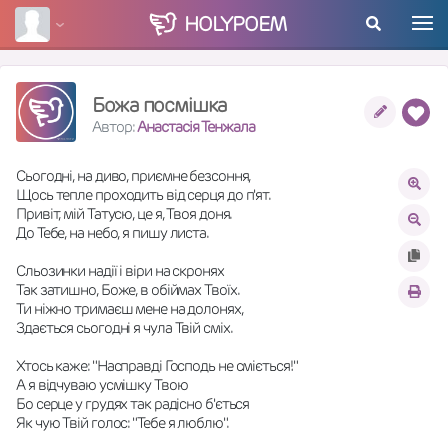
HOLY
POEM
Божа посмішка
Автор:
Анастасія Тенжала
Сьогодні, на диво, приємне безсоння,
Щось тепле проходить від серця до п'ят.
Привіт, мій Татусю, це я, Твоя доня.
До Тебе, на небо, я пишу листа.
Сльозинки надії і віри на скронях
Так затишно, Боже, в обіймах Твоїх.
Ти ніжно тримаєш мене на долонях,
Здається сьогодні я чула Твій сміх.
Хтось каже: "Насправді Господь не сміється!"
А я відчуваю усмішку Твою
Бо серце у грудях так радісно б'ється
Як чую Твій голос: "Тебе я люблю".