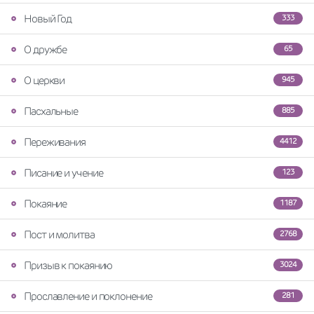
Новый Год
333
О дружбе
65
О церкви
945
Пасхальные
885
Переживания
4412
Писание и учение
123
Покаяние
1187
Пост и молитва
2768
Призыв к покаянию
3024
Прославление и поклонение
281