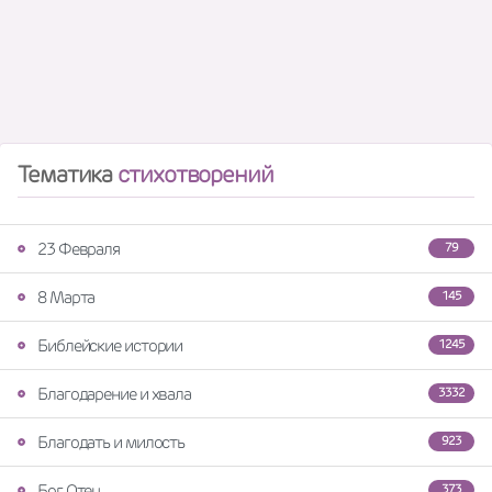
Тематика
стихотворений
23 Февраля
79
8 Марта
145
Библейские истории
1245
Благодарение и хвала
3332
Благодать и милость
923
Бог Отец
373