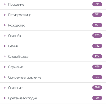
Прощение
711
Пятидесятница
571
Рождество
991
Свадьба
263
Семья
732
Слово Божье
1158
Служение
436
Смирение и умаление
382
Спасение
2264
Сретение Господне
99