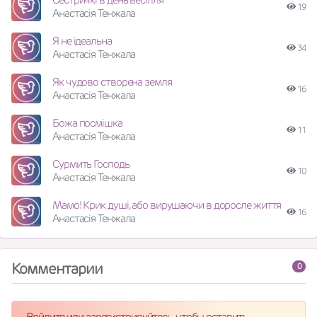
19
Анастасія Тенжала
Я не ідеальна
34
Анастасія Тенжала
Як чудово створена земля
16
Анастасія Тенжала
Божа посмішка
11
Анастасія Тенжала
Сурмить Господь
10
Анастасія Тенжала
Мамо! Крик душі, або вирушаючи в доросле життя
16
Анастасія Тенжала
Комментарии
0
Войдите или зарегистрируйтесь, чтобы оставить