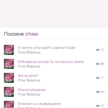
Похожие
стихи
Er kommt schon bald! O, welche Freude!
113
Роза Тейвальд
В Младенце пришёл Ты на грешную землю
284
Роза Тейвальд
Bist du bereit?
111
Роза Тейвальд
Водное крещение
630
Роза Тейвальд
Блудный сын, возвращение
191