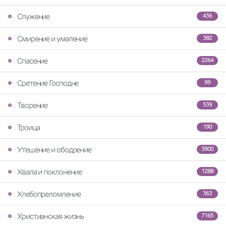
Служение
436
Смирение и умаление
382
Спасение
2264
Сретение Господне
99
Творение
539
Троица
190
Утешение и ободрение
3900
Хвала и поклонение
1288
Хлебопреломление
363
Христианская жизнь
7165