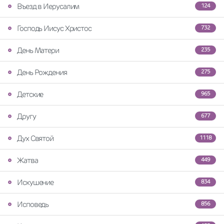
Въезд в Иерусалим
124
Господь Иисус Христос
732
День Матери
235
День Рождения
275
Детские
965
Другу
677
Дух Святой
1118
Жатва
449
Искушение
834
Исповедь
856