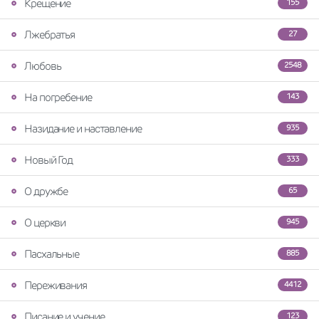
Крещение
155
Лжебратья
27
Любовь
2548
На погребение
143
Назидание и наставление
935
Новый Год
333
О дружбе
65
О церкви
945
Пасхальные
885
Переживания
4412
Писание и учение
123