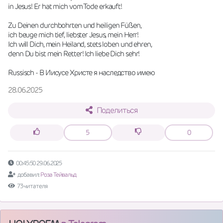
in Jesus! Er hat mich vom Tode erkauft!
Zu Deinen durchbohrten und heiligen Füßen,
ich beuge mich tief, liebster Jesus, mein Herr!
Ich will Dich, mein Heiland, stets loben und ehren,
denn Du bist mein Retter! Ich liebe Dich sehr!
Russisch - В Иисусе Христе я наследство имею
28.06.2025
Поделиться
5
0
00:45:50 29.06.2025
добавил:
Роза Тейвальд
73 читателя