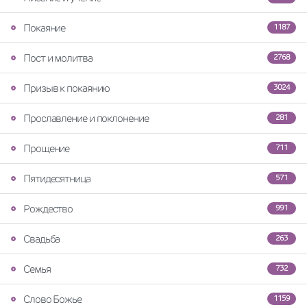
Покаяние
1187
Пост и молитва
2768
Призыв к покаянию
3024
Прославление и поклонение
281
Прощение
711
Пятидесятница
571
Рождество
991
Свадьба
263
Семья
732
Слово Божье
1159