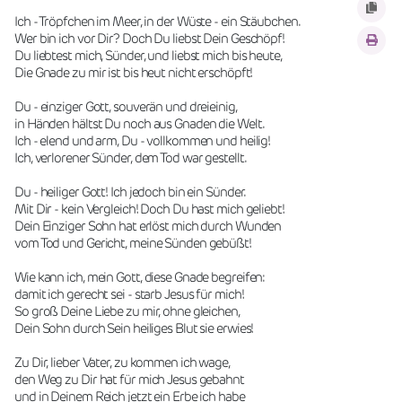
Ich - Tröpfchen im Meer, in der Wüste - ein Stäubchen.
Wer bin ich vor Dir? Doch Du liebst Dein Geschöpf!
Du liebtest mich, Sünder, und liebst mich bis heute,
Die Gnade zu mir ist bis heut nicht erschöpft!
Du - einziger Gott, souverän und dreieinig,
in Händen hältst Du noch aus Gnaden die Welt.
Ich - elend und arm, Du - vollkommen und heilig!
Ich, verlorener Sünder, dem Tod war gestellt.
Du - heiliger Gott! Ich jedoch bin ein Sünder.
Mit Dir - kein Vergleich! Doch Du hast mich geliebt!
Dein Einziger Sohn hat erlöst mich durch Wunden
vom Tod und Gericht, meine Sünden gebüßt!
Wie kann ich, mein Gott, diese Gnade begreifen:
damit ich gerecht sei - starb Jesus für mich!
So groß Deine Liebe zu mir, ohne gleichen,
Dein Sohn durch Sein heiliges Blut sie erwies!
Zu Dir, lieber Vater, zu kommen ich wage,
den Weg zu Dir hat für mich Jesus gebahnt
und in Deinem Reich jetzt ein Erbe ich habe