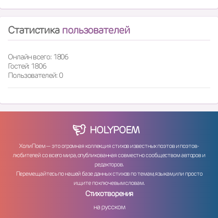
Статистика
пользователей
Онлайн всего: 1806
Гостей: 1806
Пользователей: 0
HOLY
POEM
ХолиПоем — это огромная коллекция стихов известных поэтов и поэтов-
любителей со всего мира, опубликованная совместно сообществом авторов и
редакторов.
Перемещайтесь по нашей базе данных стихов по темам, языкам, или просто
ищите по ключевым словам.
Стихотворения
на русском