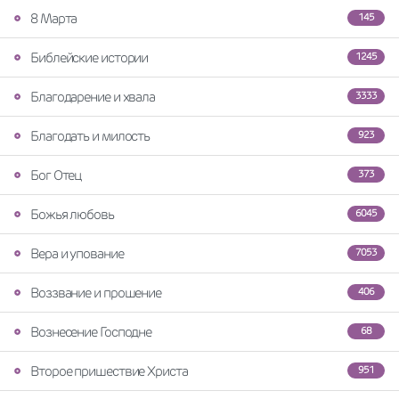
8 Марта
145
Библейские истории
1245
Благодарение и хвала
3333
Благодать и милость
923
Бог Отец
373
Божья любовь
6045
Вера и упование
7053
Воззвание и прошение
406
Вознесение Господне
68
Второе пришествие Христа
951