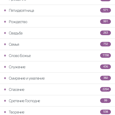
Пятидесятница
571
Рождество
991
Свадьба
263
Семья
732
Слово Божье
1158
Служение
436
Смирение и умаление
382
Спасение
2264
Сретение Господне
99
Творение
538