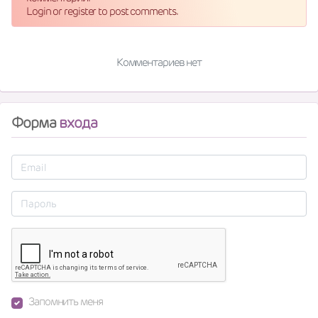
Login or register to post comments.
Комментариев нет
Форма
входа
Запомнить меня