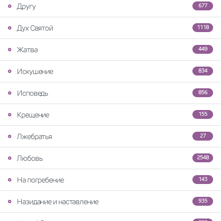
Другу
677
Дух Святой
1118
Жатва
449
Искушение
834
Исповедь
856
Крещение
155
Лжебратья
27
Любовь
2548
На погребение
143
Назидание и наставление
935