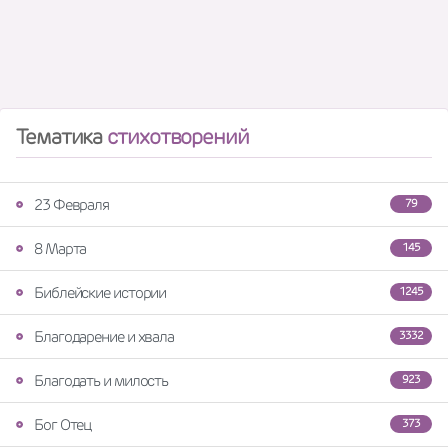
Тематика
стихотворений
23 Февраля
79
8 Марта
145
Библейские истории
1245
Благодарение и хвала
3332
Благодать и милость
923
Бог Отец
373