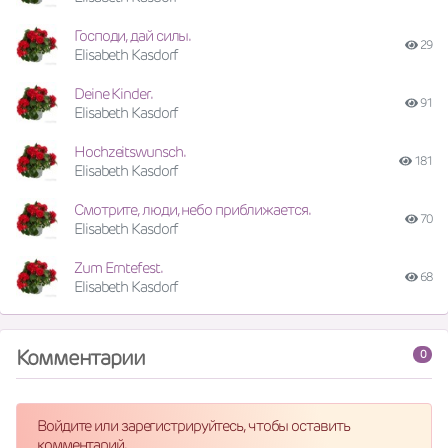
Господи, дай силы.
29
Elisabeth Kasdorf
Deine Kinder.
91
Elisabeth Kasdorf
Hochzeitswunsch.
181
Elisabeth Kasdorf
Смотрите, люди, небо приближается.
70
Elisabeth Kasdorf
Zum Erntefest.
68
Elisabeth Kasdorf
Комментарии
0
Войдите или зарегистрируйтесь, чтобы оставить
комментарий.