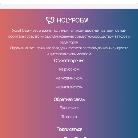
HOLY
POEM
ХолиПоем — это огромная коллекция стихов известных поэтов и поэтов-
любителей со всего мира, опубликованная совместно сообществом авторов и
редакторов.
Перемещайтесь по нашей базе данных стихов по темам, языкам, или просто
ищите по ключевым словам.
Стихотворения
на русском
на украинском
на английском
Обратная связь
Вконтакте
Telegram
Подписаться