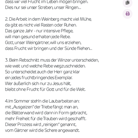
dass wir viel Frucht im Leben mögen bringen.
Dies nur sei unser Streben, unser Ringen...
2. Die Arbeit in dem Weinberg macht viel Mühe,
da gibt es nicht viel Rasten oder Ruhen.
Das ganze Jahr - nur intensive Pflege,
will man gesund erhalten jede Rebe.
Gott, unser Weingärtner, will uns erziehen,
dass Frucht wir bringen und der Sünde fliehen...
3. Beim Rebschnitt muss der Winzer unterscheiden,
wie weit und welche Rebe wegzuschneiden.
So unterscheidet auch der Herr ganz klar
ein jedes fruchtbringendes Exemplar.
Wer äußerlich sich nur zu Jesus hält,
bleibt ohne Frucht für Gott und für die Welt.
4.Im Sommer steh'n die Laubarbeiten an:
mit „Ausgeizen“ der Triebe fängt man an,
die Blätterwand wird dann in Form gebracht,
mehr Freiheit für die Trauben wird geschafft.
Dieser Prozess wird „reinigen“ genannt,
vom Gärtner wird die Schere angewandt.