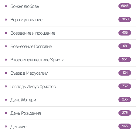
Божья любовь
6045
Вера и упование
7050
Воззвание и прошение
406
Вознесение Господне
68
Второе пришествие Христа
951
Въезд в Иерусалим
124
Господь Иисус Христос
732
День Матери
235
День Рождения
275
Детские
965