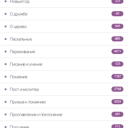
Новый Год
333
О дружбе
65
О церкви
945
Пасхальные
885
Переживания
4411
Писание и учение
123
Покаяние
1187
Пост и молитва
2768
Призыв к покаянию
3024
Прославление и поклонение
281
Прощение
711