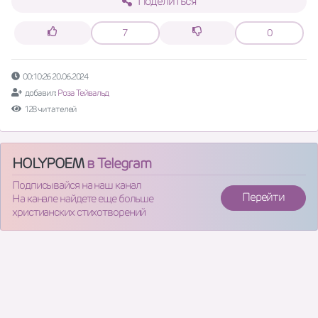
Поделиться
7
0
00:10:26 20.06.2024
добавил:
Роза Тейвальд
128 читателей
HOLYPOEM
в Telegram
Подписывайся на наш канал
Перейти
На канале найдете еще больше
христианских стихотворений