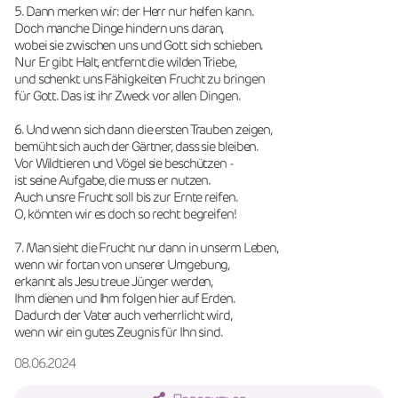
5. Dann merken wir: der Herr nur helfen kann.
Doch manche Dinge hindern uns daran,
wobei sie zwischen uns und Gott sich schieben.
Nur Er gibt Halt, entfernt die wilden Triebe,
und schenkt uns Fähigkeiten Frucht zu bringen
für Gott. Das ist ihr Zweck vor allen Dingen.
6. Und wenn sich dann die ersten Trauben zeigen,
bemüht sich auch der Gärtner, dass sie bleiben.
Vor Wildtieren und Vögel sie beschützen -
ist seine Aufgabe, die muss er nutzen.
Auch unsre Frucht soll bis zur Ernte reifen.
O, könnten wir es doch so recht begreifen!
7. Man sieht die Frucht nur dann in unserm Leben,
wenn wir fortan von unserer Umgebung,
erkannt als Jesu treue Jünger werden,
Ihm dienen und Ihm folgen hier auf Erden.
Dadurch der Vater auch verherrlicht wird,
wenn wir ein gutes Zeugnis für Ihn sind.
08.06.2024