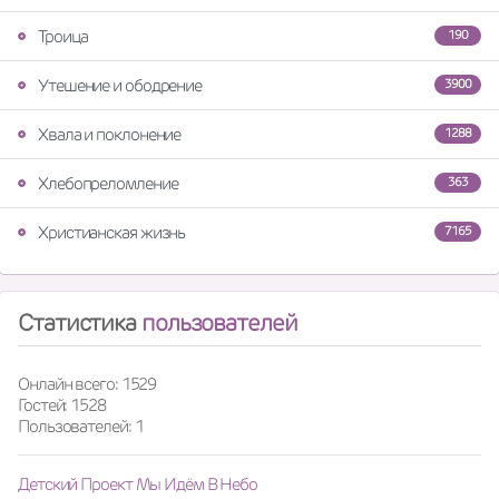
Троица
190
Утешение и ободрение
3900
Хвала и поклонение
1288
Хлебопреломление
363
Христианская жизнь
7165
Статистика
пользователей
Онлайн всего: 1529
Гостей: 1528
Пользователей: 1
Детский Проект Мы Идём В Небо