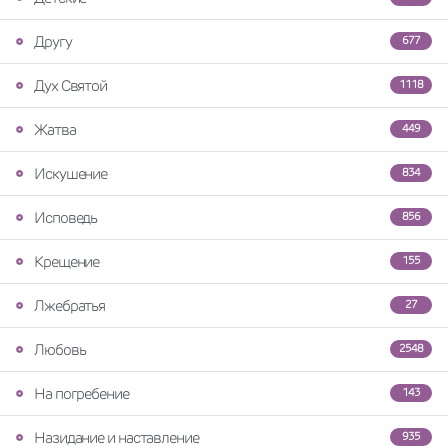
Другу
677
Дух Святой
1118
Жатва
449
Искушение
834
Исповедь
856
Крещение
155
Лжебратья
27
Любовь
2548
На погребение
143
Назидание и наставление
935