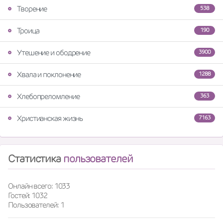
Творение
538
Троица
190
Утешение и ободрение
3900
Хвала и поклонение
1288
Хлебопреломление
363
Христианская жизнь
7163
Статистика
пользователей
Онлайн всего: 1033
Гостей: 1032
Пользователей: 1