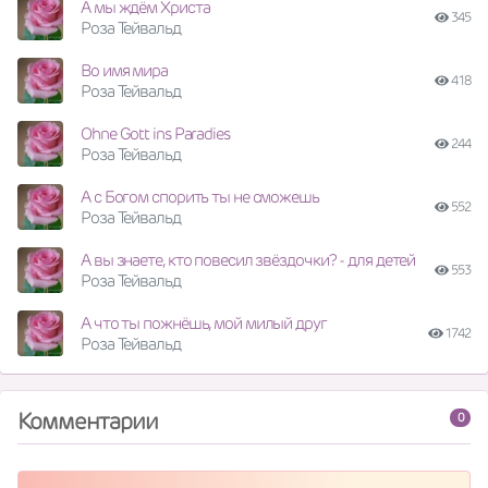
А мы ждём Христа
345
Роза Тейвальд
Во имя мира
418
Роза Тейвальд
Ohne Gott ins Paradies
244
Роза Тейвальд
А с Богом спорить ты не сможешь
552
Роза Тейвальд
А вы знаете, кто повесил звёздочки? - для детей
553
Роза Тейвальд
А что ты пожнёшь, мой милый друг
1742
Роза Тейвальд
Комментарии
0