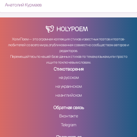
Анатолий Курмаев
HOLY
POEM
ХолиПоем — это огромная коллекция стихов известных поэтов и поэтов-
любителей со всего мира, опубликованная совместно сообществом авторов и
редакторов.
Перемещайтесь по нашей базе данных стихов по темам, языкам, или просто
ищите по ключевым словам.
Стихотворения
на русском
на украинском
на английском
Обратная связь
Вконтакте
Telegram