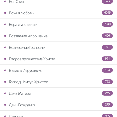
Бог Отец
373
Божья любовь
6045
Вера и упование
7048
Воззвание и прошение
406
Вознесение Господне
68
Второе пришествие Христа
951
Въезд в Иерусалим
124
Господь Иисус Христос
732
День Матери
235
День Рождения
275
Детские
965