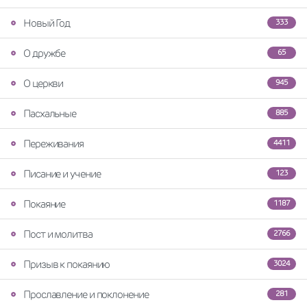
Новый Год
333
О дружбе
65
О церкви
945
Пасхальные
885
Переживания
4411
Писание и учение
123
Покаяние
1187
Пост и молитва
2766
Призыв к покаянию
3024
Прославление и поклонение
281