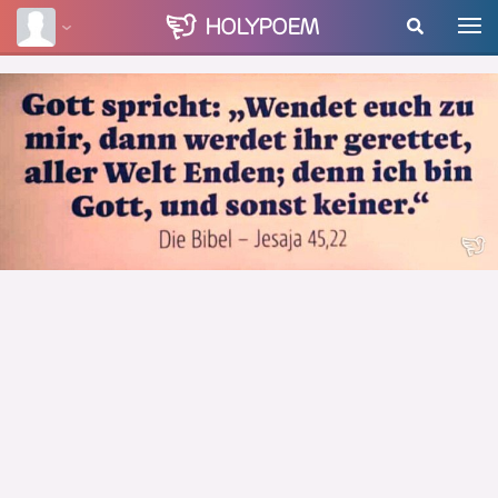
HOLY
POEM