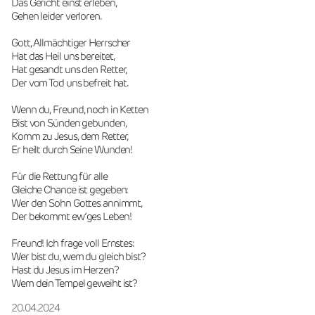
Das Gericht einst erleben,
Gehen leider verloren.
Gott, Allmächtiger Herrscher
Hat das Heil uns bereitet,
Hat gesandt uns den Retter,
Der vom Tod uns befreit hat.
Wenn du, Freund, noch in Ketten
Bist von Sünden gebunden,
Komm zu Jesus, dem Retter,
Er heilt durch Seine Wunden!
Für die Rettung für alle
Gleiche Chance ist gegeben:
Wer den Sohn Gottes annimmt,
Der bekommt ew’ges Leben!
Freund! Ich frage voll Ernstes:
Wer bist du, wem du gleich bist?
Hast du Jesus im Herzen?
Wem dein Tempel geweiht ist?
20.04.2024