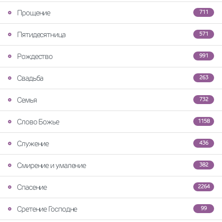
Прощение
711
Пятидесятница
571
Рождество
991
Свадьба
263
Семья
732
Слово Божье
1158
Служение
436
Смирение и умаление
382
Спасение
2264
Сретение Господне
99