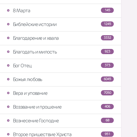
8 Марта
145
Библейские истории
1245
Благодарение и хвала
3332
Благодать и милость
923
Бог Отец
373
Божья любовь
6045
Вера и упование
7050
Воззвание и прошение
406
Вознесение Господне
68
Второе пришествие Христа
951