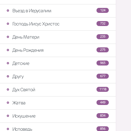
Въезд в Иерусалим
124
Господь Иисус Христос
732
День Матери
235
День Рождения
275
Детские
965
Другу
677
Дух Святой
1118
Жатва
449
Искушение
834
Исповедь
856