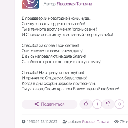
Автор:
Яворская Татьяна
В преддверии новогодней ночи, чуда...
Спешу сказать сердечное спасибо!
Ты в темноте воспламенил "огонь свечи"!
И Словом освятил путь истинный - дорогу в небо!
Спасибо! За слова Твои святые!
Они  спасают в искушениях душу!
В высь направляют, на дела благие!
С любовью греют в холод и в лютую стужу!
Спасибо! Не отринул, приголубил!
И принял по Отцовски, безусловно!
Когда в дни скорби церковь притесняли,
Ты укрывал, Своим крылом, Божественной любовью!
Поделиться
1
0
15:50:51 12.12.2023
добавил:
Яворская Татьяна
79 ч