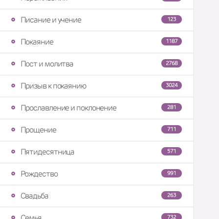
Писание и учение
123
Покаяние
1187
Пост и молитва
2768
Призыв к покаянию
3024
Прославление и поклонение
281
Прощение
711
Пятидесятница
571
Рождество
991
Свадьба
263
Семья
732