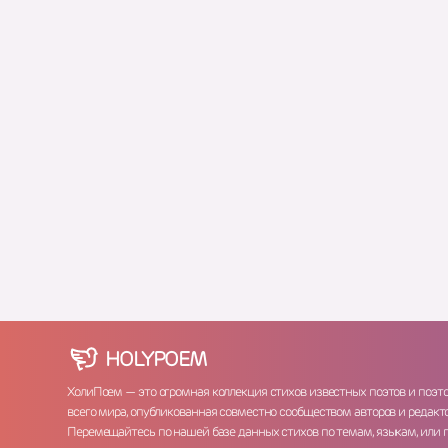
HOLY
POEM
ХолиПоем — это огромная коллекция стихов известных поэтов и поэт
всего мира, опубликованная совместно сообществом авторов и редакто
Перемещайтесь по нашей базе данных стихов по темам, языкам, или 