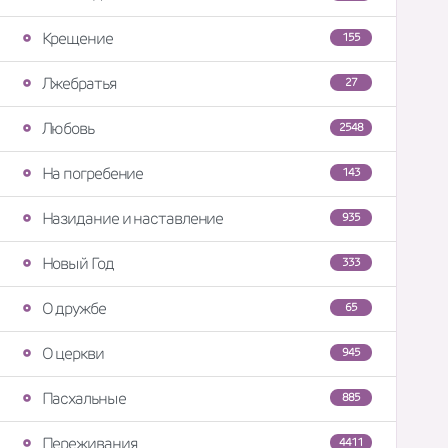
Крещение
155
Лжебратья
27
Любовь
2548
На погребение
143
Назидание и наставление
935
Новый Год
333
О дружбе
65
О церкви
945
Пасхальные
885
Переживания
4411