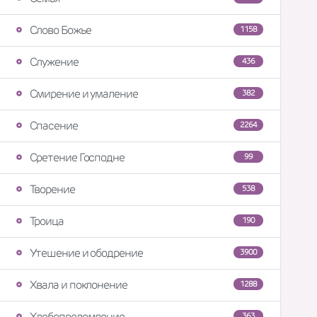
Слово Божье
1158
Служение
436
Смирение и умаление
382
Спасение
2264
Сретение Господне
99
Творение
538
Троица
190
Утешение и ободрение
3900
Хвала и поклонение
1288
Хлебопреломление
363