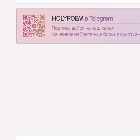
HOLYPOEM
в Telegram
Подписывайся на наш канал
На канале найдете еще больше христиа