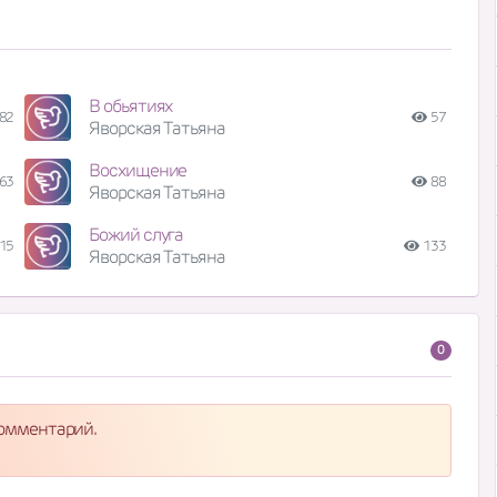
В обьятиях
82
57
Яворская Татьяна
Восхищение
63
88
Яворская Татьяна
Божий слуга
15
133
Яворская Татьяна
0
комментарий.