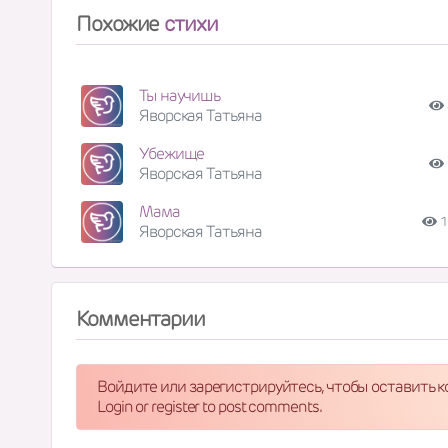
Похожие
стихи
Ты научишь
Яворская Татьяна
Убежище
Яворская Татьяна
Мама
1
Яворская Татьяна
Комментарии
Войдите или зарегистрируйтесь, чтобы оставить 
Login or register to post comments.