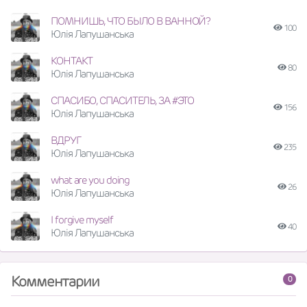
ПОМНИШЬ, ЧТО БЫЛО В ВАННОЙ?
100
Юлія Лапушанська
КОНТАКТ
80
Юлія Лапушанська
СПАСИБО, СПАСИТЕЛЬ, ЗА #ЭТО
156
Юлія Лапушанська
ВДРУГ
235
Юлія Лапушанська
what are you doing
26
Юлія Лапушанська
I forgive myself
40
Юлія Лапушанська
Комментарии
0