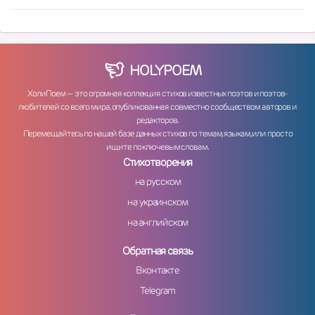
HOLY
POEM
ХолиПоем — это огромная коллекция стихов известных поэтов и поэтов-
любителей со всего мира, опубликованная совместно сообществом авторов и
редакторов.
Перемещайтесь по нашей базе данных стихов по темам, языкам, или просто
ищите по ключевым словам.
Стихотворения
на русском
на украинском
на английском
Обратная связь
Вконтакте
Telegram