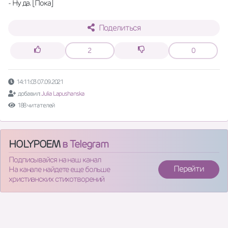
- Ну да. [Пока]
Поделиться
2
0
14:11:03 07.09.2021
добавил:
Julia Lapushanska
188 читателей
HOLYPOEM
в Telegram
Подписывайся на наш канал
Перейти
На канале найдете еще больше
христианских стихотворений