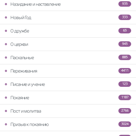
Назидание и наставление
935
Новый Год
333
О дружбе
65
О церкви
945
Пасхальные
885
Переживания
4411
Писание и учение
123
Покаяние
1187
Пост и молитва
2766
Призыв к покаянию
3024