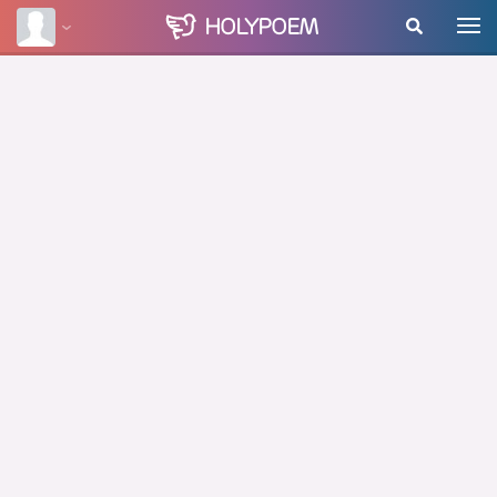
HOLY
POEM