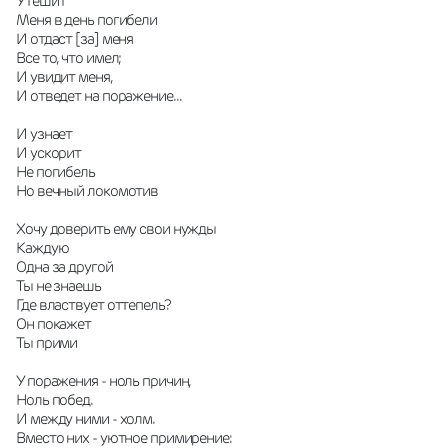
Утешит
Меня в день погибели
И отдаст [за] меня
Все то, что имел;
И увидит меня,
И отведет на поражение...
И узнает
И ускорит
Не погибель
Но вечный локомотив
Хочу доверить ему свои нужды
Каждую
Одна за другой
Ты не знаешь
Где властвует оттепель?
Он покажет
Ты прими
У поражения - ноль причин,
Ноль побед.
И между ними - холм.
Вместо них - уютное примирение: