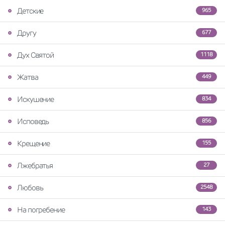
Детские
965
Другу
677
Дух Святой
1118
Жатва
449
Искушение
834
Исповедь
856
Крещение
155
Лжебратья
27
Любовь
2548
На погребение
143