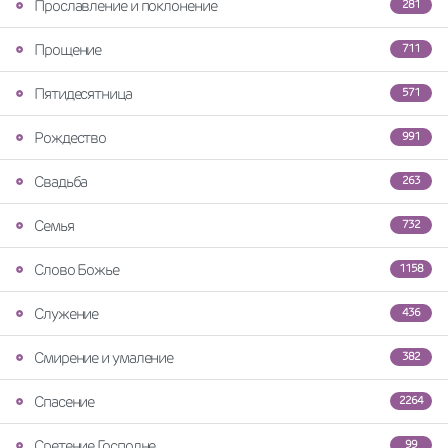
Прославление и поклонение
281
Прощение
711
Пятидесятница
571
Рождество
991
Свадьба
263
Семья
732
Слово Божье
1158
Служение
436
Смирение и умаление
382
Спасение
2264
Сретение Господне
99