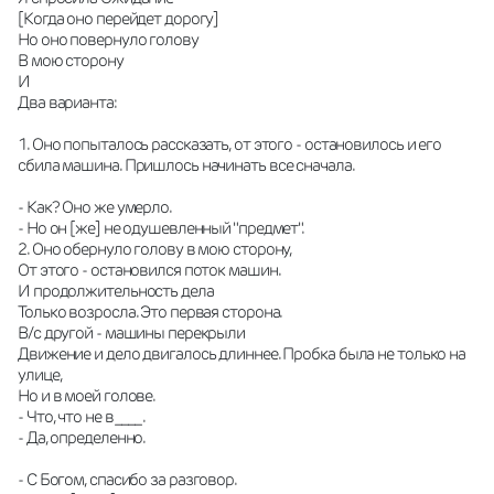
[Когда оно перейдет дорогу]
Но оно повернуло голову
В мою сторону
И 
Два варианта:
1. Оно попыталось рассказать, от этого - остановилось и его 
сбила машина. Пришлось начинать все сначала.
- Как? Оно же умерло.
- Но он [же] не одушевленный "предмет".
2. Оно обернуло голову в мою сторону,
От этого - остановился поток машин.
И продолжительность дела
Только возросла. Это первая сторона.
В/с другой - машины перекрыли
Движение и дело двигалось длиннее. Пробка была не только на 
улице,
Но и в моей голове.
- Что, что не в ____ .
- Да, определенно.
- С Богом, спасибо за разговор.