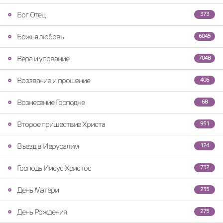
Бог Отец
373
Божья любовь
6045
Вера и упование
7048
Воззвание и прошение
406
Вознесение Господне
68
Второе пришествие Христа
951
Въезд в Иерусалим
124
Господь Иисус Христос
732
День Матери
235
День Рождения
275