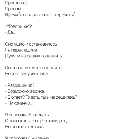
Прошло[е]
Пропало -
Время [я говорю о нем - о времени].
- "Говоришь"?
- Да...
Оно ушло и остановилось
На перекладине.
[Гуляли но решил позвонить]
Он позволит мне позвонить,
Но я не так услышала.
- Разрешения?
- Возможно, звонка.
- В ответ? То есть, ты и не решилась?
- Ну конечно...
Я спросила Благодать
О том, сколько ещё ее ожидать,
Но она не ответила.
Я спросила Ожидание