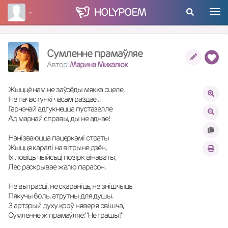
HOLY
POEM
Сумленне прамаўляе
Автор:
Марина Михалюк
Жыццё нам не заўсёды мякка сцеле, 
Не пачастункі часам раздае... 
Гарчэчай адгукнецца пустазелле 
Ад марнай справы, ды не аднае! 
Нанізваюцца пацеркамі страты 
Жыцця каралі на вітрыне дзён, 
Іх ловіць чыйсьці позірк вінаваты, 
Лёс раскрывае жалю парасон. 
Не вытрасці, не скараніць, не знішчыць 
Пякучы боль, атрутны для душы. 
З артэрый духу кроў нявер'я свішча, 
Сумленне ж прамаўляе:"Не грашы!" 