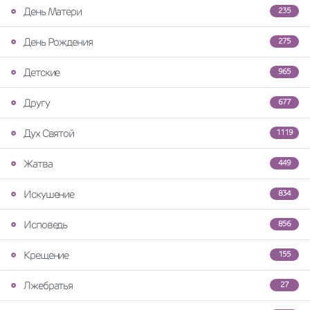
День Матери
235
День Рождения
275
Детские
965
Другу
677
Дух Святой
1119
Жатва
449
Искушение
834
Исповедь
856
Крещение
155
Лжебратья
27