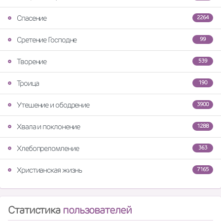
Спасение
2264
Сретение Господне
99
Творение
539
Троица
190
Утешение и ободрение
3900
Хвала и поклонение
1288
Хлебопреломление
363
Христианская жизнь
7165
Статистика
пользователей