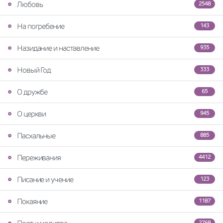
Любовь
2548
На погребение
143
Назидание и наставление
935
Новый Год
333
О дружбе
65
О церкви
945
Пасхальные
885
Переживания
4412
Писание и учение
123
Покаяние
1187
2768