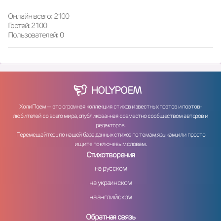
Онлайн всего: 2100
Гостей: 2100
Пользователей: 0
HOLY
POEM
ХолиПоем — это огромная коллекция стихов известных поэтов и поэтов-
любителей со всего мира, опубликованная совместно сообществом авторов и
редакторов.
Перемещайтесь по нашей базе данных стихов по темам, языкам, или просто
ищите по ключевым словам.
Стихотворения
на русском
на украинском
на английском
Обратная связь