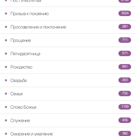
Пост и молитва
Призыв к покаянию
3024
Прославление и поклонение
281
Прощение
711
Пятидесятница
571
Рождество
991
Свадьба
263
Семья
732
Слово Божье
1159
Служение
436
Смирение и умаление
382