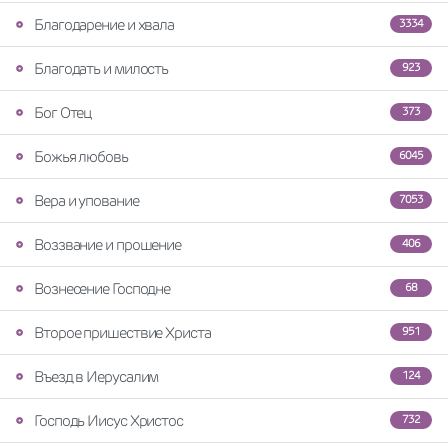
Благодарение и хвала
3334
Благодать и милость
923
Бог Отец
373
Божья любовь
6045
Вера и упование
7053
Воззвание и прошение
406
Вознесение Господне
68
Второе пришествие Христа
951
Въезд в Иерусалим
124
Господь Иисус Христос
732