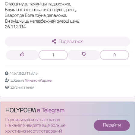
Спасцігнуць таямніцы падарожжа, 
Блуканні запыніць, шчэ покуль дзень, 
Зварот да Бога пэўна дапаможа. 
Ён знішчыць непазбежнай смерці цень.
26.11.2014.
Поделиться
1
0
14:57:36 23.11.2015
добавил:
Михалюк Марина
2278 читателей
HOLYPOEM
в Telegram
Подписывайся на наш канал
Перейти
На канале найдете еще больше
христианских стихотворений