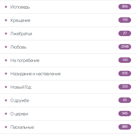
Исповедь
856
Крещение
155
Лжебратья
27
Любовь
2548
На погребение
143
Назидание и наставление
935
Новый Год
333
О дружбе
65
О церкви
945
Пасхальные
885