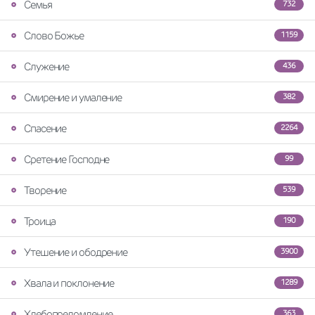
Семья
732
Слово Божье
1159
Служение
436
Смирение и умаление
382
Спасение
2264
Сретение Господне
99
Творение
539
Троица
190
Утешение и ободрение
3900
Хвала и поклонение
1289
Хлебопреломление
363