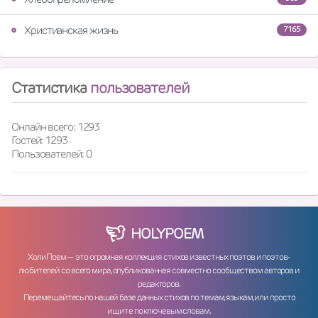
Христианская жизнь
7165
Статистика
пользователей
Онлайн всего: 1293
Гостей: 1293
Пользователей: 0
HOLY
POEM
ХолиПоем — это огромная коллекция стихов известных поэтов и поэтов-
любителей со всего мира, опубликованная совместно сообществом авторов и
редакторов.
Перемещайтесь по нашей базе данных стихов по темам, языкам, или просто
ищите по ключевым словам.