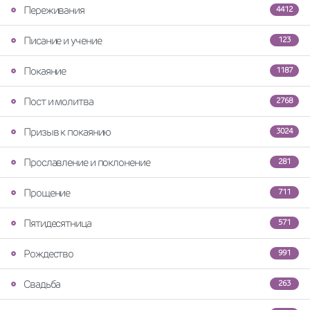
Переживания
4412
Писание и учение
123
Покаяние
1187
Пост и молитва
2768
Призыв к покаянию
3024
Прославление и поклонение
281
Прощение
711
Пятидесятница
571
Рождество
991
Свадьба
263