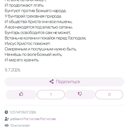
И продолжают лгать. 
Бунтуют против Божьего народа, 
У бунтарей греховная природа. 
И общества Христа они все лишены, 
А все находятся под властью сатаны. 
Бунтарь освободится сам не может, 
Встань на колени и покайся перед Господом, 
Иисус Христос поможет. 
Смиренным и послушным нужно быть, 
Начнёшь по воле Божьей жить, 
И мир его хранить.
9.7.2026.
Поделиться
1
0
12:57:47 09.07.2026
добавил:
Ростислав Ростислав
10 читателей