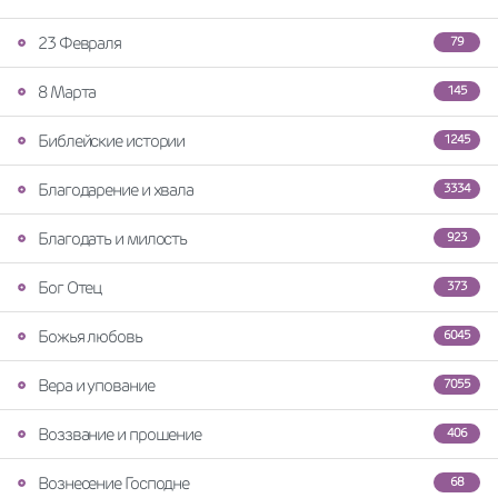
23 Февраля
79
8 Марта
145
Библейские истории
1245
Благодарение и хвала
3334
Благодать и милость
923
Бог Отец
373
Божья любовь
6045
Вера и упование
7055
Воззвание и прошение
406
Вознесение Господне
68