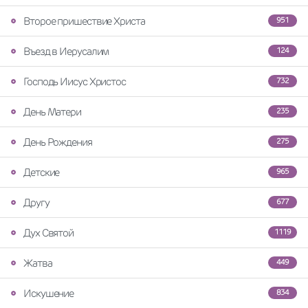
Второе пришествие Христа
951
Въезд в Иерусалим
124
Господь Иисус Христос
732
День Матери
235
День Рождения
275
Детские
965
Другу
677
Дух Святой
1119
Жатва
449
Искушение
834