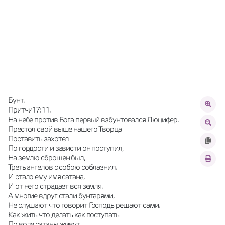
Бунт. 
Притчи17:11.
На небе против Бога первый взбунтовался Люцифер. 
Престол свой выше нашего Творца 
Поставить захотел 
По гордости и зависти он поступил, 
На землю сброшен был, 
Треть ангелов с собою соблазнил. 
И стало ему имя сатана, 
И от него страдает вся земля. 
А многие вдруг стали бунтарями, 
Не слушают что говорит Господь решают сами. 
Как жить что делать как поступать 
По воле сатаны живут, 