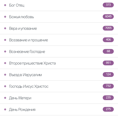
Бог Отец
373
Божья любовь
6045
Вера и упование
7055
Воззвание и прошение
406
Вознесение Господне
68
Второе пришествие Христа
951
Въезд в Иерусалим
124
Господь Иисус Христос
732
День Матери
235
День Рождения
275