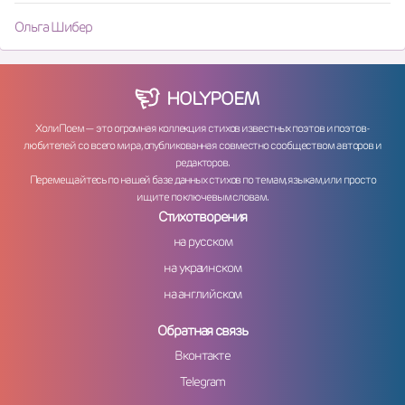
Ольга Шибер
HOLY
POEM
ХолиПоем — это огромная коллекция стихов известных поэтов и поэтов-
любителей со всего мира, опубликованная совместно сообществом авторов и
редакторов.
Перемещайтесь по нашей базе данных стихов по темам, языкам, или просто
ищите по ключевым словам.
Стихотворения
на русском
на украинском
на английском
Обратная связь
Вконтакте
Telegram