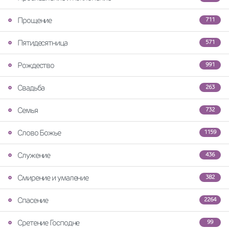
Прощение
711
Пятидесятница
571
Рождество
991
Свадьба
263
Семья
732
Слово Божье
1159
Служение
436
Смирение и умаление
382
Спасение
2264
Сретение Господне
99