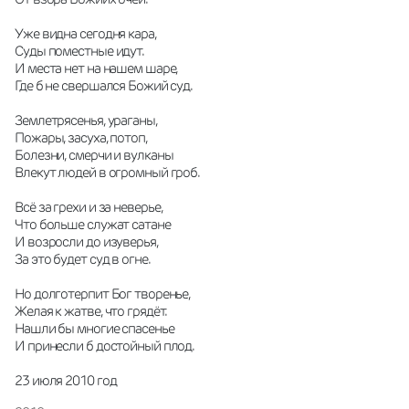
Уже видна сегодня кара,
Суды поместные идут.
И места нет на нашем шаре,
Где б не свершался Божий суд.
Землетрясенья, ураганы,
Пожары, засуха, потоп,
Болезни, смерчи и вулканы
Влекут людей в огромный гроб.
Всё за грехи и за неверье,
Что больше служат сатане
И возросли до изуверья,
За это будет суд в огне.
Но долготерпит Бог творенье,
Желая к жатве, что грядёт.
Нашли бы многие спасенье
И принесли б достойный плод.
23 июля 2010 год