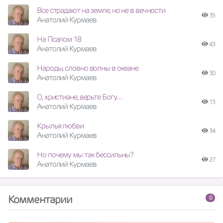
Все страдают на земле, но не в вечности
35
Анатолий Курмаев
На Псалом 18
43
Анатолий Курмаев
Народы, словно волны в океане
30
Анатолий Курмаев
О, христиане, верьте Богу…
13
Анатолий Курмаев
Крылья любви
34
Анатолий Курмаев
Но почему мы так бессильны?
27
Анатолий Курмаев
Комментарии
0