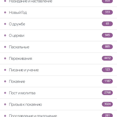
Назидание и наставление
935
Новый Год
333
О дружбе
65
О церкви
945
Пасхальные
885
Переживания
4412
Писание и учение
123
Покаяние
1187
Пост и молитва
2768
Призыв к покаянию
3024
Прославление и поклонение
281