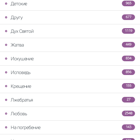
Детские
965
Другу
677
Дух Святой
1119
Жатва
449
Искушение
834
Исповедь
856
Крещение
155
Лжебратья
27
Любовь
2548
На погребение
143