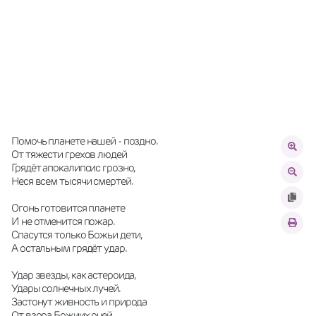
Помочь планете нашей - поздно.
От тяжести грехов людей
Грядёт апокалипсис грозно,
Неся всем тысячи смертей.
Огонь готовится планете
И не отменится пожар.
Спасутся только Божьи дети,
А остальным грядёт удар.
Удар звезды, как астероида,
Удары солнечных лучей.
Застонут живность и природа
От взора Божиих очей.