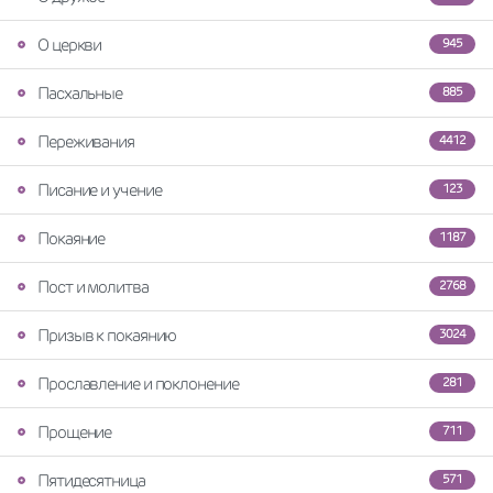
О церкви
945
Пасхальные
885
Переживания
4412
Писание и учение
123
Покаяние
1187
Пост и молитва
2768
Призыв к покаянию
3024
Прославление и поклонение
281
Прощение
711
Пятидесятница
571