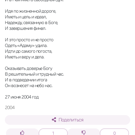
Идя по жизненной дороге,
Иметь и цель и идеал,
Надежду, связанную в Боге,
И завершения финал.
И это просто и не просто
Одеть «Адаму» удила.
Идти до самого погоста,
Иметь и веру и дела.
Оказывать доверье Богу
В решительный и трудный час.
И в подведении итога
Он вознесет на небо нас.
27 июня 2004 год
2004
Поделиться
1
0