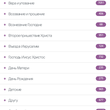
Вера и упование
7051
Воззвание и прошение
406
Вознесение Господне
68
Второе пришествие Христа
951
Въезд в Иерусалим
124
Господь Иисус Христос
732
День Матери
235
День Рождения
275
Детские
965
Другу
677