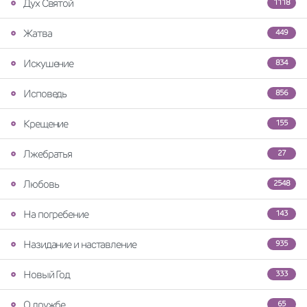
Дух Святой
1118
Жатва
449
Искушение
834
Исповедь
856
Крещение
155
Лжебратья
27
Любовь
2548
На погребение
143
Назидание и наставление
935
Новый Год
333
О дружбе
65