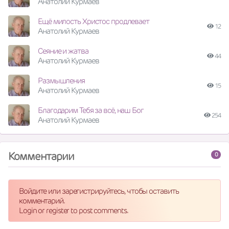
Анатолий Курмаев
Ещё милость Христос продлевает
12
Анатолий Курмаев
Сеяние и жатва
44
Анатолий Курмаев
Размышления
15
Анатолий Курмаев
Благодарим Тебя за всё, наш Бог
254
Анатолий Курмаев
Комментарии
0
Войдите или зарегистрируйтесь, чтобы оставить
комментарий.
Login or register to post comments.