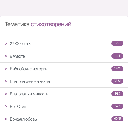
Тематика
стихотворений
23 Февраля
79
8 Марта
145
Библейские истории
1245
Благодарение и хвала
3332
Благодать и милость
923
Бог Отец
373
Божья любовь
6045