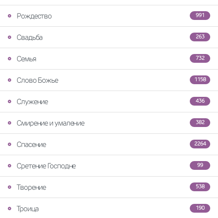
Рождество
991
Свадьба
263
Семья
732
Слово Божье
1158
Служение
436
Смирение и умаление
382
Спасение
2264
Сретение Господне
99
Творение
538
Троица
190