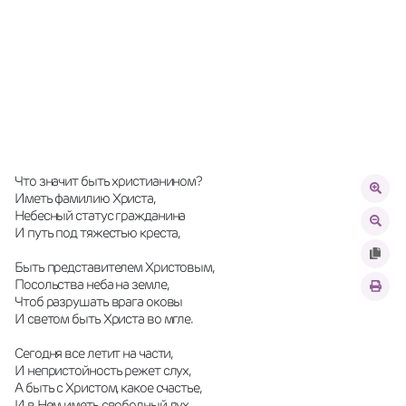
Что значит быть христианином?
Иметь фамилию Христа,
Небесный статус гражданина
И путь под тяжестью креста,
Быть представителем Христовым,
Посольства неба на земле,
Чтоб разрушать врага оковы
И светом быть Христа во мгле.
Сегодня все летит на части,
И непристойность режет слух,
А быть с Христом, какое счастье,
И в Нем иметь свободный дух.