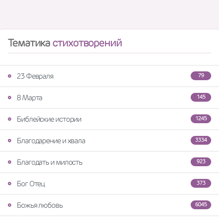
Тематика
стихотворений
23 Февраля
79
8 Марта
145
Библейские истории
1245
Благодарение и хвала
3334
Благодать и милость
923
Бог Отец
373
Божья любовь
6045