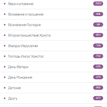
Вера и упование
7053
Воззвание и прошение
406
Вознесение Господне
68
Второе пришествие Христа
951
Въезд в Иерусалим
124
Господь Иисус Христос
732
День Матери
235
День Рождения
275
Детские
965
Другу
677