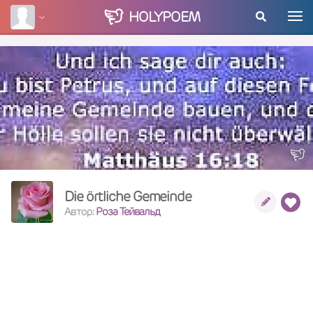
HOLY
POEM
Die örtliche Gemeinde
Автор:
Роза Тейвальд