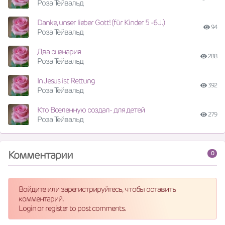
Роза Тейвальд
Danke, unser lieber Gott! (für Kinder 5 -6 J.)
94
Роза Тейвальд
Два сценария
288
Роза Тейвальд
In Jesus ist Rettung
392
Роза Тейвальд
Кто Вселенную создал- для детей
279
Роза Тейвальд
Комментарии
0
Войдите или зарегистрируйтесь, чтобы оставить
комментарий.
Login or register to post comments.