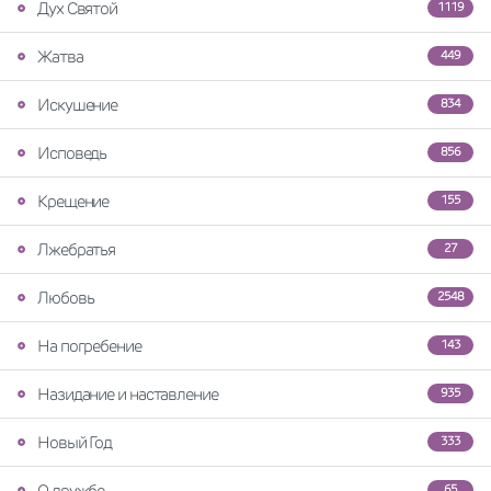
Дух Святой
1119
Жатва
449
Искушение
834
Исповедь
856
Крещение
155
Лжебратья
27
Любовь
2548
На погребение
143
Назидание и наставление
935
Новый Год
333
О дружбе
65