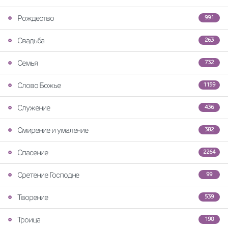
Рождество
991
Свадьба
263
Семья
732
Слово Божье
1159
Служение
436
Смирение и умаление
382
Спасение
2264
Сретение Господне
99
Творение
539
Троица
190