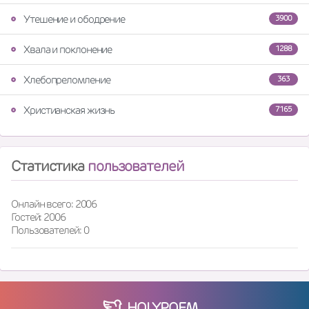
Утешение и ободрение
3900
Хвала и поклонение
1288
Хлебопреломление
363
Христианская жизнь
7165
Статистика
пользователей
Онлайн всего: 2006
Гостей: 2006
Пользователей: 0
HOLY
POEM