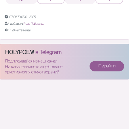
07:08:30 03.01.2025
добавил:
Роза Тейвальд
129 читателей
HOLYPOEM
в Telegram
Подписывайся на наш канал
Перейти
На канале найдете еще больше
христианских стихотворений