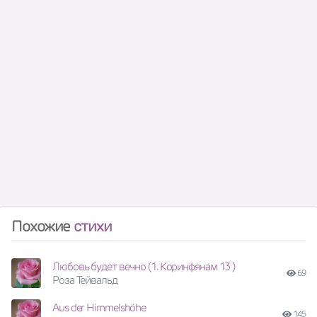
Похожие
стихи
Любовь будет вечно (1. Коринфянам 13 )
69
Роза Тейвальд
Aus der Himmelshöhe
145