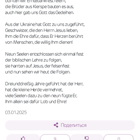
durften wir Erntedankfest feiern,
die Brüder aus Kierspe bauten es aus,
auch hier gab uns Gott das Gedeihen.
Aus der Ukraine hat Gott zu uns zugeführt,
Geschwister, die den Herrn Jesus lieben,
Ihm die Ehre dafür, dass Er Herzen berührt
von Menschen, die willig Ihm dienen!
Neun Seelen entschlossen sich einmal fest
der biblischen Lehre zu folgen,
sie harrten auf Jesus, der felsenfest
und nun sehen wir heut die Folgen.
Dreiunddreißig Jahre geführt hat der Herr,
hat die kleine Herde vermehret,
viele Seelen dazu zu den neun fügte Er,
Ihm allein sei dafür Lob und Ehre!
03.01.2025
Поделиться
9
0