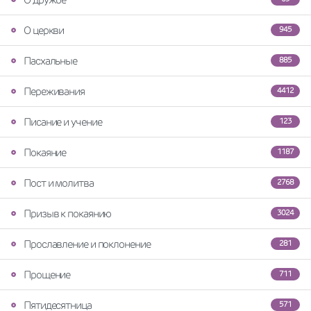
О церкви
945
Пасхальные
885
Переживания
4412
Писание и учение
123
Покаяние
1187
Пост и молитва
2768
Призыв к покаянию
3024
Прославление и поклонение
281
Прощение
711
Пятидесятница
571