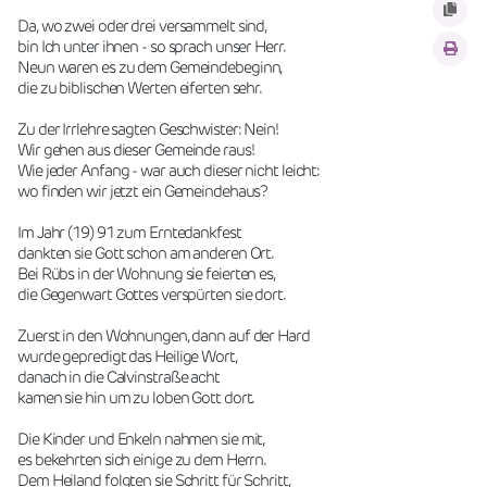
Da, wo zwei oder drei versammelt sind,
bin Ich unter ihnen - so sprach unser Herr.
Neun waren es zu dem Gemeindebeginn,
die zu biblischen Werten eiferten sehr.
Zu der Irrlehre sagten Geschwister: Nein!
Wir gehen aus dieser Gemeinde raus!
Wie jeder Anfang - war auch dieser nicht leicht:
wo finden wir jetzt ein Gemeindehaus?
Im Jahr (19) 91 zum Erntedankfest
dankten sie Gott schon am anderen Ort.
Bei Rübs in der Wohnung sie feierten es,
die Gegenwart Gottes verspürten sie dort.
Zuerst in den Wohnungen, dann auf der Hard
wurde gepredigt das Heilige Wort,
danach in die Calvinstraße acht
kamen sie hin um zu loben Gott dort.
Die Kinder und Enkeln nahmen sie mit,
es bekehrten sich einige zu dem Herrn.
Dem Heiland folgten sie Schritt für Schritt,