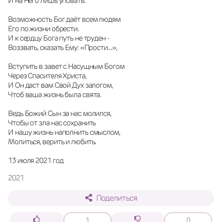
И на Него лишь уповать. 
Возможность Бог даёт всем людям
Его по жизни обрести. 
И к сердцу Бога путь не труден -
Воззвать, сказать Ему: «Прости...»,
Вступить в завет с Насущным Богом
Через Спасителя Христа,
И Он даст вам Свой Дух залогом,
Чтоб ваша жизнь была свята. 
Ведь Божий Сын за нас молился,
Чтобы от зла нас сохранить
И нашу жизнь наполнить смыслом,
Молиться, верить и любить. 
13 июля 2021 год
2021
Поделиться
1
0