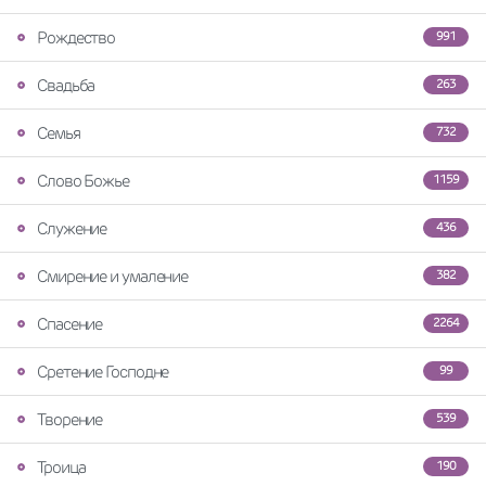
Рождество
991
Свадьба
263
Семья
732
Слово Божье
1159
Служение
436
Смирение и умаление
382
Спасение
2264
Сретение Господне
99
Творение
539
Троица
190