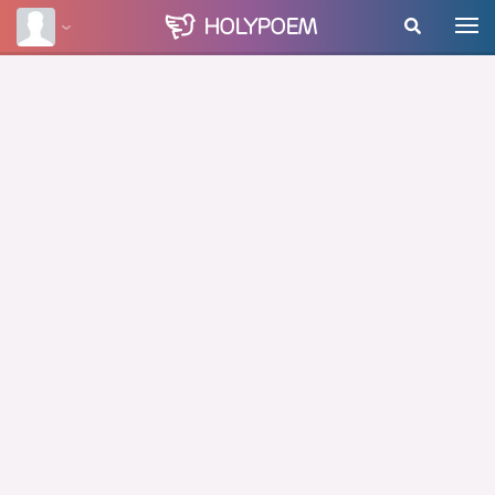
HOLY
POEM