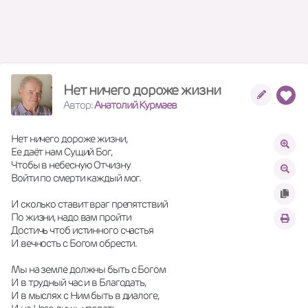
Нет ничего дороже жизни
Автор:
Анатолий Курмаев
Нет ничего дороже жизни,
Ее даёт нам Сущий Бог,
Чтобы в небесную Отчизну 
Войти по смерти каждый мог. 
И сколько ставит враг препятствий
По жизни, надо вам пройти
Достичь чтоб истинного счастья
И вечность с Богом обрести. 
Мы на земле должны быть с Богом
И в трудный час и в Благодать,
И в мыслях с Ним быть в диалоге,