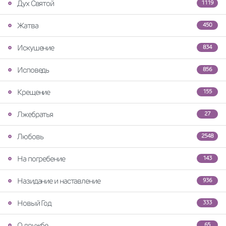
Дух Святой
1119
Жатва
450
Искушение
834
Исповедь
856
Крещение
155
Лжебратья
27
Любовь
2548
На погребение
143
Назидание и наставление
936
Новый Год
333
О дружбе
65