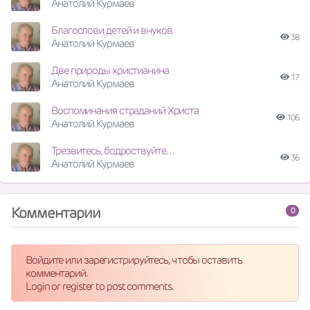
Анатолий Курмаев
Благослови детей и внуков
38
Анатолий Курмаев
Две природы христианина
17
Анатолий Курмаев
Воспоминания страданий Христа
106
Анатолий Курмаев
Трезвитесь, бодроствуйте…
36
Анатолий Курмаев
Комментарии
0
Войдите или зарегистрируйтесь, чтобы оставить
комментарий.
Login or register to post comments.