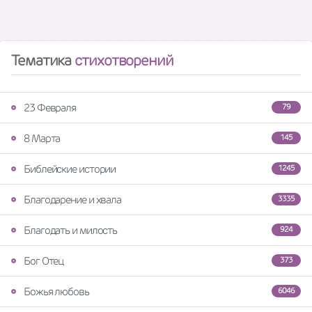
Тематика
стихотворений
23 Февраля
79
8 Марта
145
Библейские истории
1245
Благодарение и хвала
3335
Благодать и милость
924
Бог Отец
373
Божья любовь
6046