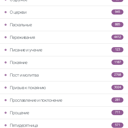
О церкви
945
Пасхальные
885
Переживания
4412
Писание и учение
123
Покаяние
1187
Пост и молитва
2768
Призыв к покаянию
3024
Прославление и поклонение
281
Прощение
711
Пятидесятница
571