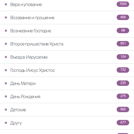
Вера и упование
7055
Воззвание и прошение
406
Вознесение Господне
68
Второе пришествие Христа
951
Въезд в Иерусалим
124
Господь Иисус Христос
732
День Матери
235
День Рождения
275
Детские
965
Другу
677