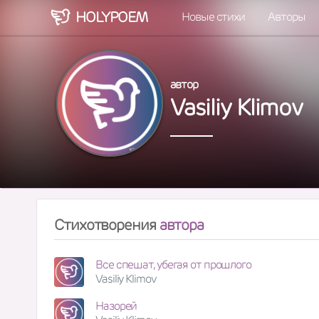
HOLY
POEM
Новые стихи
Авторы
автор
Vasiliy Klimov
Стихотворения
автора
Все спешат, убегая от прошлого
Vasiliy Klimov
Назорей