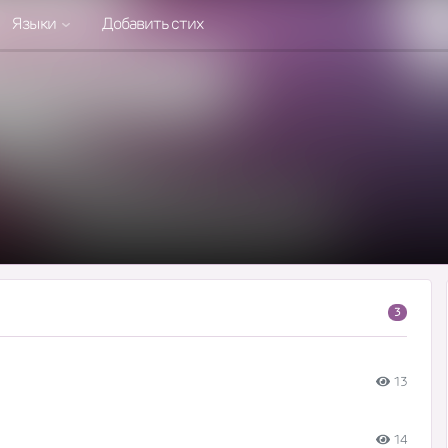
Языки
Добавить стих
3
13
14