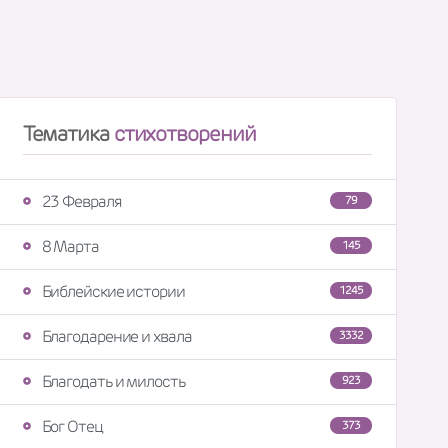
Тематика
стихотворений
23 Февраля
79
8 Марта
145
Библейские истории
1245
Благодарение и хвала
3332
Благодать и милость
923
Бог Отец
373