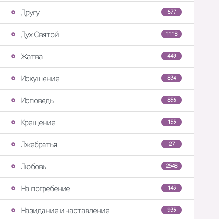
Другу
677
Дух Святой
1118
Жатва
449
Искушение
834
Исповедь
856
Крещение
155
Лжебратья
27
Любовь
2548
На погребение
143
Назидание и наставление
935