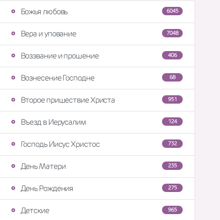
Божья любовь
6045
Вера и упование
7048
Воззвание и прошение
406
Вознесение Господне
68
Второе пришествие Христа
951
Въезд в Иерусалим
124
Господь Иисус Христос
732
День Матери
235
День Рождения
275
Детские
965