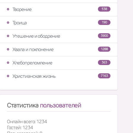
Творение
538
Троица
190
Утешение и ободрение
3900
Хвала и поклонение
1288
Хлебопреломление
363
Христианская жизнь
7163
Статистика
пользователей
Онлайн всего: 1234
Гостей: 1234