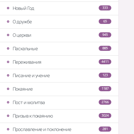
Новый Год
333
О дружбе
65
О церкви
945
Пасхальные
885
Переживания
4411
Писание и учение
123
Покаяние
1187
Пост и молитва
2766
Призыв к покаянию
3024
Прославление и поклонение
281