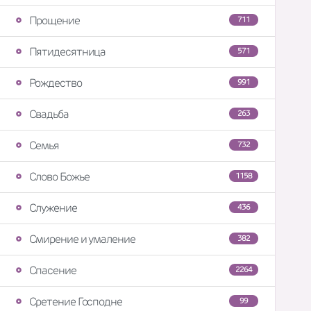
Прощение
711
Пятидесятница
571
Рождество
991
Свадьба
263
Семья
732
Слово Божье
1158
Служение
436
Смирение и умаление
382
Спасение
2264
Сретение Господне
99