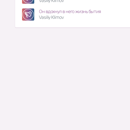
Vasiliy Klimov
Он вдохнул в него жизнь бытия
Vasiliy Klimov