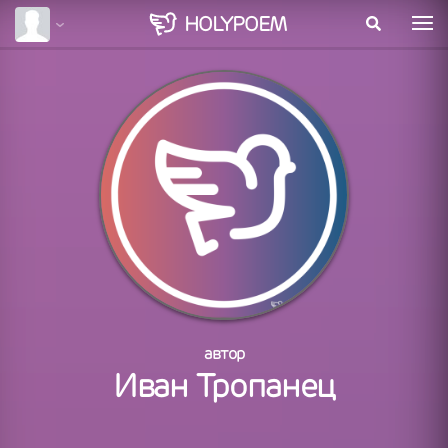
HOLY
POEM
автор
Иван Тропанец