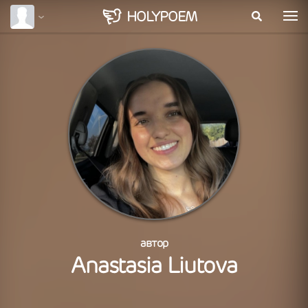
HOLY
POEM
автор
Anastasia Liutova