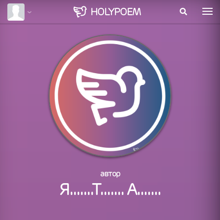
HOLY
POEM
автор
Я.......Т....... А.......