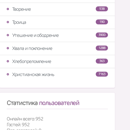
Творение
538
Троица
190
Утешение и ободрение
3900
Хвала и поклонение
1288
Хлебопреломление
363
Христианская жизнь
7163
Статистика
пользователей
Онлайн всего: 952
Гостей: 952