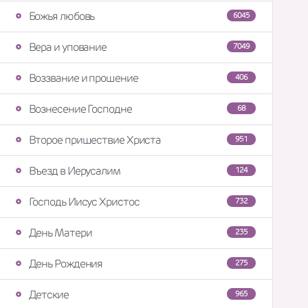
Божья любовь
6045
Вера и упование
7049
Воззвание и прошение
406
Вознесение Господне
68
Второе пришествие Христа
951
Въезд в Иерусалим
124
Господь Иисус Христос
732
День Матери
235
День Рождения
275
Детские
965