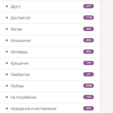
Другу
677
Дух Святой
1118
Жатва
449
Искушение
834
Исповедь
856
Крещение
155
Лжебратья
27
Любовь
2548
На погребение
143
Назидание и наставление
935