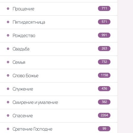
Прощение
711
Пятидесятница
571
Рождество
991
Свадьба
263
Семья
732
Слово Божье
1158
Служение
436
Смирение и умаление
382
Спасение
2264
Сретение Господне
99