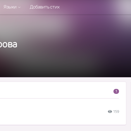
Языки
Добавить стих
рова
1
159