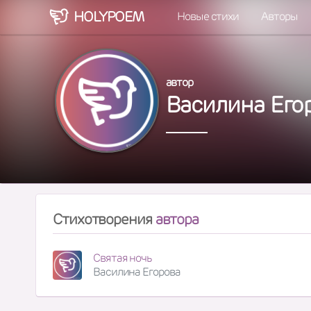
HOLY
POEM
Новые стихи
Авторы
автор
Василина Его
Стихотворения
автора
Святая ночь
Василина Егорова