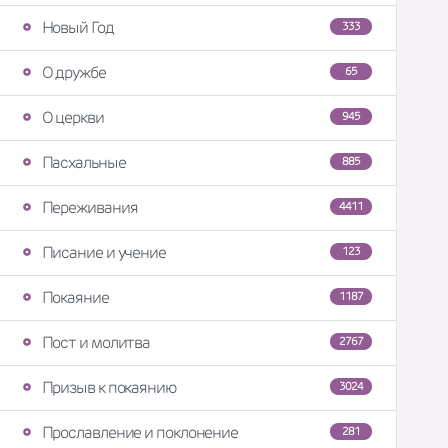
Новый Год
333
О дружбе
65
О церкви
945
Пасхальные
885
Переживания
4411
Писание и учение
123
Покаяние
1187
Пост и молитва
2767
Призыв к покаянию
3024
Прославление и поклонение
281