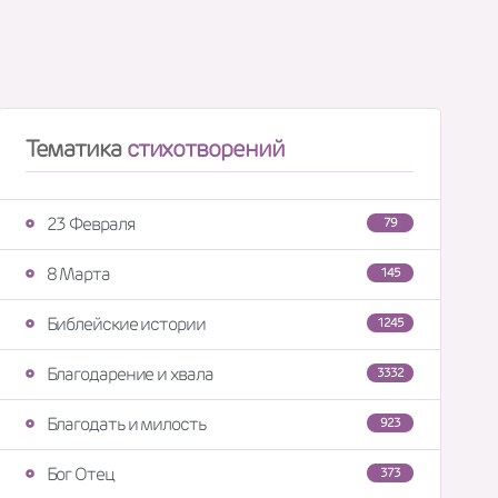
Тематика
стихотворений
23 Февраля
79
8 Марта
145
Библейские истории
1245
Благодарение и хвала
3332
Благодать и милость
923
Бог Отец
373