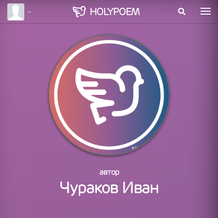
HOLY
POEM
автор
Чураков Иван