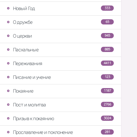
Новый Год
333
О дружбе
65
О церкви
945
Пасхальные
885
Переживания
4411
Писание и учение
123
Покаяние
1187
Пост и молитва
2766
Призыв к покаянию
3024
Прославление и поклонение
281