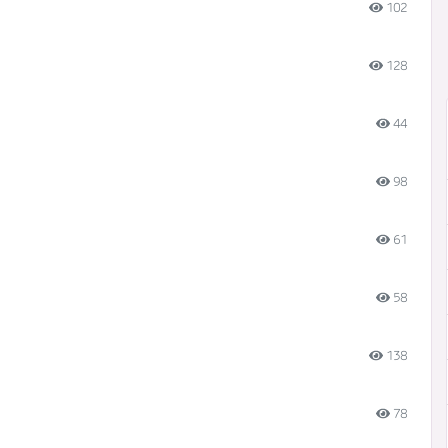
102
128
44
98
61
58
138
78