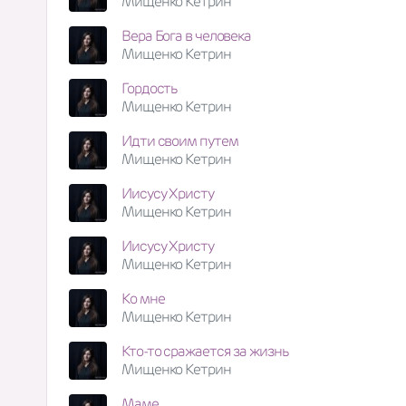
Мищенко Кетрин
Вера Бога в человека
Мищенко Кетрин
Гордость
Мищенко Кетрин
Идти своим путем
Мищенко Кетрин
Иисусу Христу
Мищенко Кетрин
Иисусу Христу
Мищенко Кетрин
Ко мне
Мищенко Кетрин
Кто-то сражается за жизнь
Мищенко Кетрин
Маме