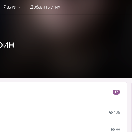
Языки
Добавить стих
рин
17
136
и
88