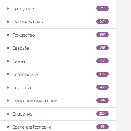
Прощение
711
Пятидесятница
571
Рождество
991
Свадьба
263
Семья
732
Слово Божье
1158
Служение
436
Смирение и умаление
382
Спасение
2264
Сретение Господне
99