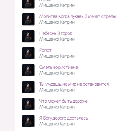
Мищенко Кетрин
Молитва Когда лукавый мечет стрелы
Мищенко Кетрин
Небесный город
Мищенко Кетрин
Ропот
Мищенко Кетрин
Смелые христиане
Мищенко Кетрин
Ты умрешь, но мир не остановится
Мищенко Кетрин
Что может быть дороже
Мищенко Кетрин
Я Богу дорого досталась
Мищенко Кетрин