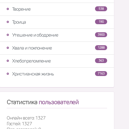
Творение
538
Троица
190
Утешение и ободрение
3900
Хвала и поклонение
1288
Хлебопреломление
363
Христианская жизнь
7163
Статистика
пользователей
Онлайн всего: 1327
Гостей: 1327