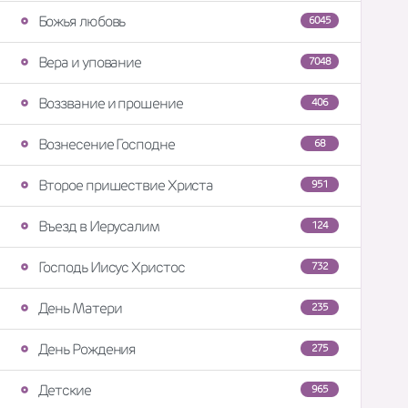
Божья любовь
6045
Вера и упование
7048
Воззвание и прошение
406
Вознесение Господне
68
Второе пришествие Христа
951
Въезд в Иерусалим
124
Господь Иисус Христос
732
День Матери
235
День Рождения
275
Детские
965