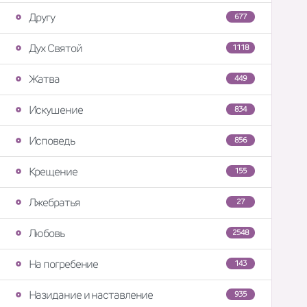
Другу
677
Дух Святой
1118
Жатва
449
Искушение
834
Исповедь
856
Крещение
155
Лжебратья
27
Любовь
2548
На погребение
143
Назидание и наставление
935