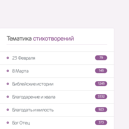
Тематика
стихотворений
23 Февраля
79
8 Марта
145
Библейские истории
1245
Благодарение и хвала
3332
Благодать и милость
923
Бог Отец
373