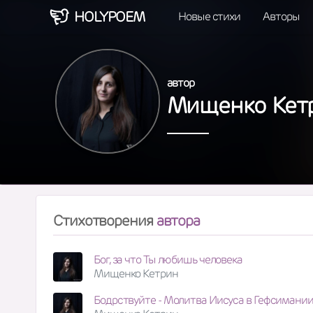
HOLY
POEM
Новые стихи
Авторы
автор
Мищенко Кет
Стихотворения
автора
Бог, за что Ты любишь человека
Мищенко Кетрин
Бодрствуйте - Молитва Иисуса в Гефсимани