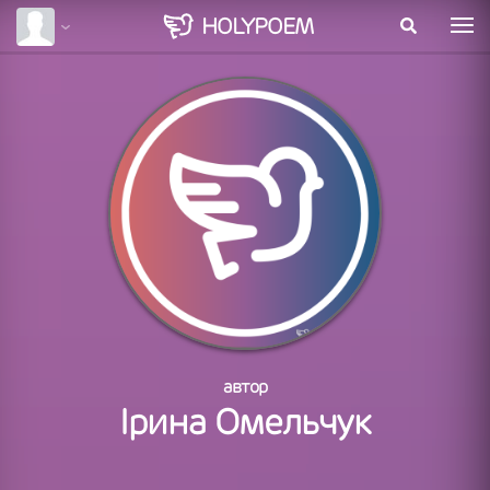
HOLY
POEM
автор
Ірина Омельчук