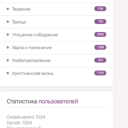
Творение
538
Троица
190
Утешение и ободрение
3900
Хвала и поклонение
1288
Хлебопреломление
363
Христианская жизнь
7163
Статистика
пользователей
Онлайн всего: 1024
Гостей: 1024