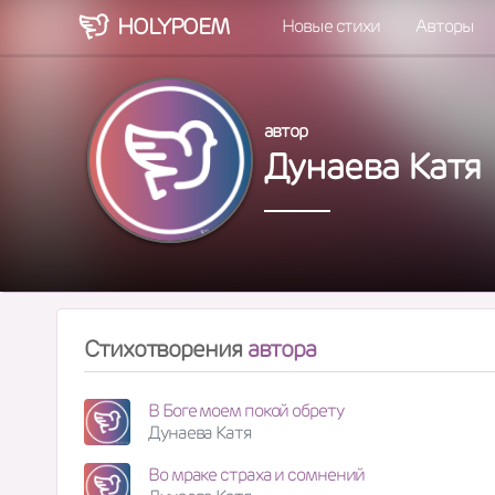
HOLY
POEM
Новые стихи
Авторы
автор
Дунаева Катя
Стихотворения
автора
В Боге моем покой обрету
Дунаева Катя
Во мраке страха и сомнений