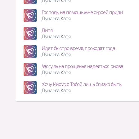
Дунаева Катя
Господь, на помощь мне скроей приди
Дунаева Катя
Дитя
Дунаева Катя
Идет быстро время, проходят года
Дунаева Катя
Могу ль на прощенье надеяться снова
Дунаева Катя
Хочу Иисус с Тобой лишь близко быть
Дунаева Катя