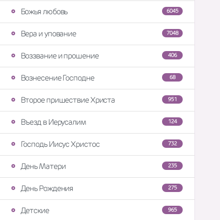
Божья любовь
6045
Вера и упование
7048
Воззвание и прошение
406
Вознесение Господне
68
Второе пришествие Христа
951
Въезд в Иерусалим
124
Господь Иисус Христос
732
День Матери
235
День Рождения
275
Детские
965