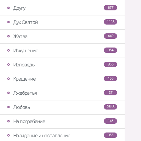
Другу
677
Дух Святой
1118
Жатва
449
Искушение
834
Исповедь
856
Крещение
155
Лжебратья
27
Любовь
2548
На погребение
143
Назидание и наставление
935