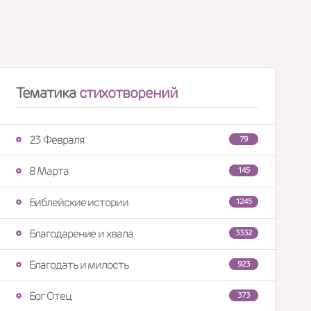
Тематика
стихотворений
23 Февраля
79
8 Марта
145
Библейские истории
1245
Благодарение и хвала
3332
Благодать и милость
923
Бог Отец
373