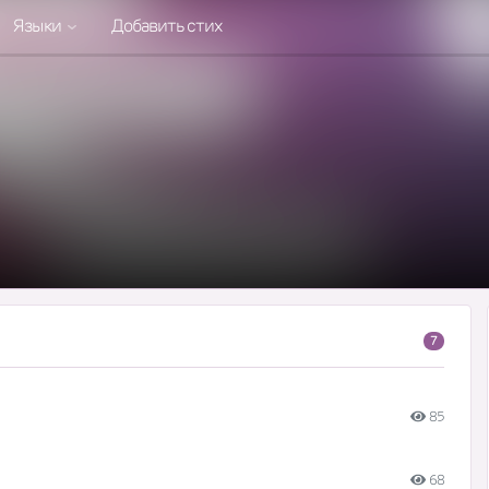
Языки
Добавить стих
7
85
68