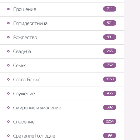
Прощение
711
Пятидесятница
571
Рождество
991
Свадьба
263
Семья
732
Слово Божье
1158
Служение
436
Смирение и умаление
382
Спасение
2264
Сретение Господне
99