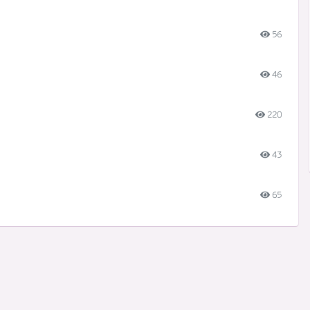
56
46
220
43
65