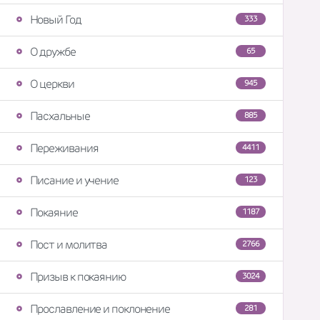
Новый Год
333
О дружбе
65
О церкви
945
Пасхальные
885
Переживания
4411
Писание и учение
123
Покаяние
1187
Пост и молитва
2766
Призыв к покаянию
3024
Прославление и поклонение
281