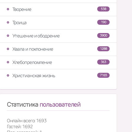
Творение
538
Троица
190
Утешение и ободрение
3900
Хвала и поклонение
1288
Хлебопреломление
363
Христианская жизнь
7165
Статистика
пользователей
Онлайн всего: 1693
Гостей: 1692