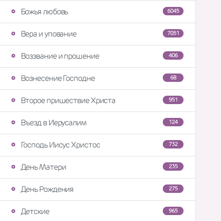
Божья любовь
6045
Вера и упование
7051
Воззвание и прошение
406
Вознесение Господне
68
Второе пришествие Христа
951
Въезд в Иерусалим
124
Господь Иисус Христос
732
День Матери
235
День Рождения
275
Детские
965