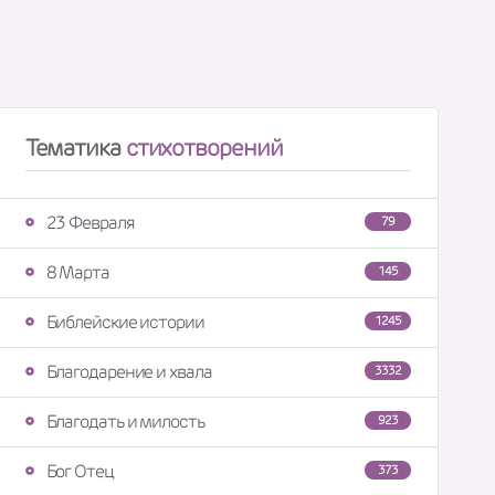
Тематика
стихотворений
23 Февраля
79
8 Марта
145
Библейские истории
1245
Благодарение и хвала
3332
Благодать и милость
923
Бог Отец
373