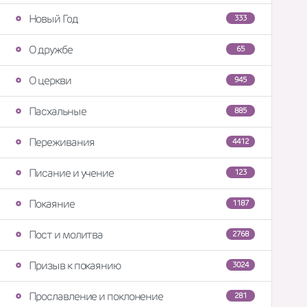
Новый Год
333
О дружбе
65
О церкви
945
Пасхальные
885
Переживания
4412
Писание и учение
123
Покаяние
1187
Пост и молитва
2768
Призыв к покаянию
3024
Прославление и поклонение
281