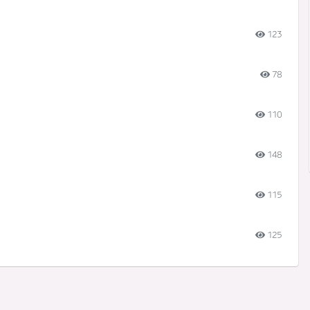
123
78
110
148
115
125