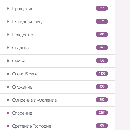
Прощение
711
Пятидесятница
571
Рождество
991
Свадьба
263
Семья
732
Слово Божье
1158
Служение
436
Смирение и умаление
382
Спасение
2264
Сретение Господне
99