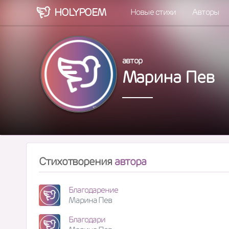
HOLY
POEM
Новые стихи
Авторы
автор
Марина Пев
Стихотворения
автора
Благодарение
Марина Пев
Благодари