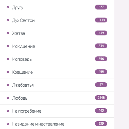
Другу
677
Дух Святой
1118
Жатва
449
Искушение
834
Исповедь
856
Крещение
155
Лжебратья
27
Любовь
2548
На погребение
143
Назидание и наставление
935