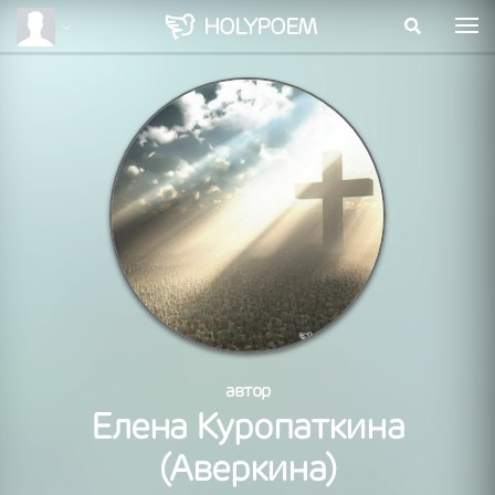
HOLY
POEM
автор
Елена Куропаткина
(Аверкина)