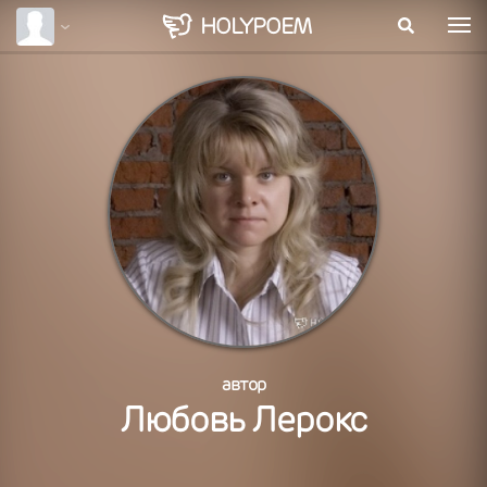
HOLY
POEM
автор
Любовь Лерокс