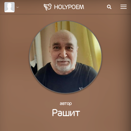
HOLY
POEM
автор
Рашит