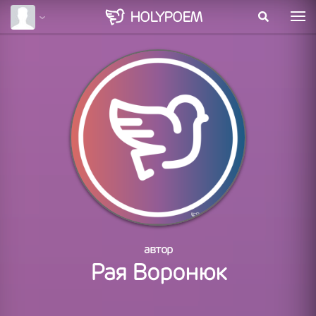
HOLY
POEM
автор
Рая Воронюк