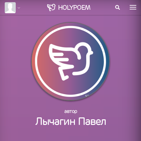
HOLY
POEM
автор
Лычагин Павел