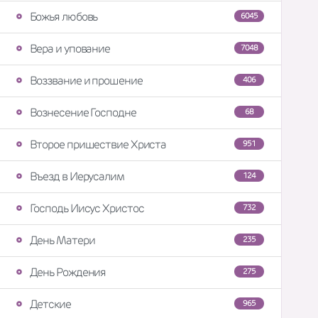
Божья любовь
6045
Вера и упование
7048
Воззвание и прошение
406
Вознесение Господне
68
Второе пришествие Христа
951
Въезд в Иерусалим
124
Господь Иисус Христос
732
День Матери
235
День Рождения
275
Детские
965