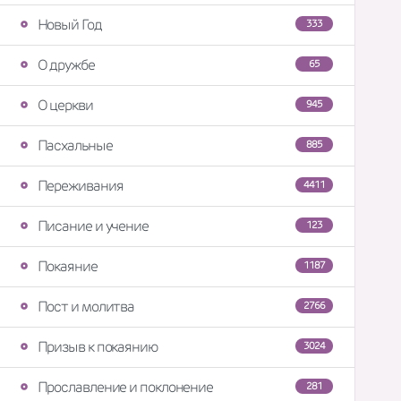
Новый Год
333
О дружбе
65
О церкви
945
Пасхальные
885
Переживания
4411
Писание и учение
123
Покаяние
1187
Пост и молитва
2766
Призыв к покаянию
3024
Прославление и поклонение
281