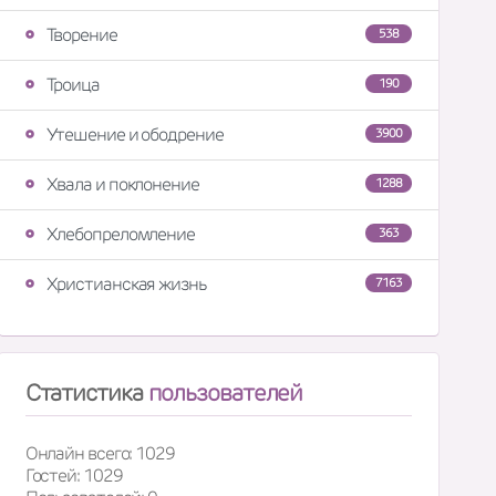
Творение
538
Троица
190
Утешение и ободрение
3900
Хвала и поклонение
1288
Хлебопреломление
363
Христианская жизнь
7163
Статистика
пользователей
Онлайн всего: 1029
Гостей: 1029