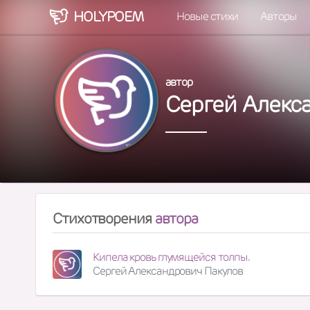
HOLY
POEM
Новые стихи
Авторы
автор
Сергей Алекс
Стихотворения
автора
Кипела кровь глумящейся толпы.
Сергей Александрович Пакулов