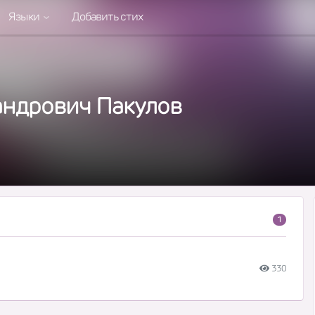
Языки
Добавить стих
андрович Пакулов
1
330