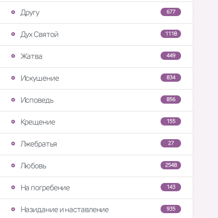
Другу
677
Дух Святой
1118
Жатва
449
Искушение
834
Исповедь
856
Крещение
155
Лжебратья
27
Любовь
2548
На погребение
143
Назидание и наставление
935