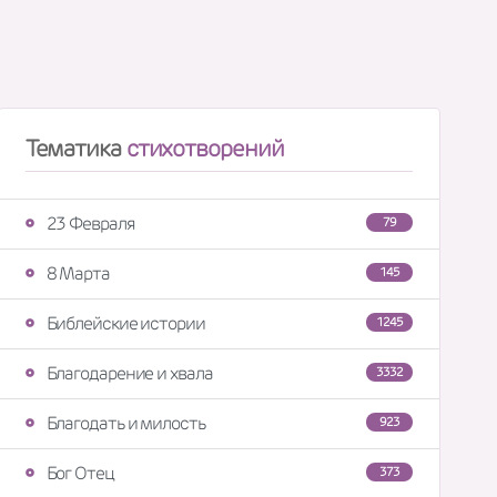
Тематика
стихотворений
23 Февраля
79
8 Марта
145
Библейские истории
1245
Благодарение и хвала
3332
Благодать и милость
923
Бог Отец
373