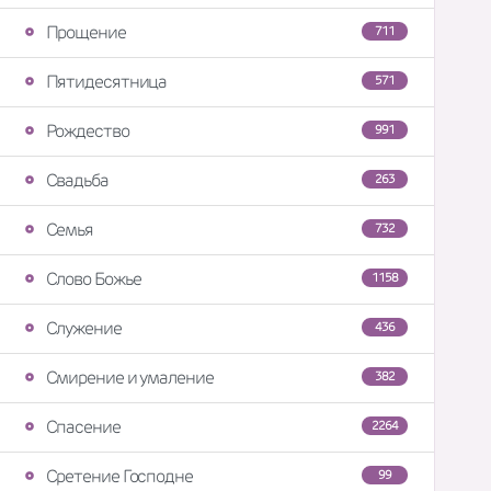
Прощение
711
Пятидесятница
571
Рождество
991
Свадьба
263
Семья
732
Слово Божье
1158
Служение
436
Смирение и умаление
382
Спасение
2264
Сретение Господне
99