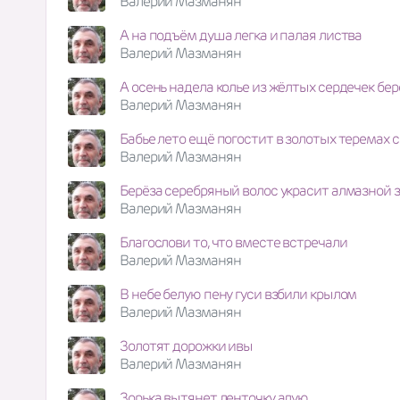
Валерий Мазманян
А на подъём душа легка и палая листва
Валерий Мазманян
А осень надела колье из жёлтых сердечек бер
Валерий Мазманян
Бабье лето ещё погостит в золотых теремах 
Валерий Мазманян
Берёза серебряный волос украсит алмазной 
Валерий Мазманян
Благослови то, что вместе встречали
Валерий Мазманян
В небе белую пену гуси взбили крылом
Валерий Мазманян
Золотят дорожки ивы
Валерий Мазманян
Зорька вытянет ленточку алую