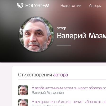
HOLY
POEM
Новые стихи
Авторы
автор
Валерий Маз
Стихотворения
автора
А верба ниточками ветки сшивает облаков ло
Валерий Мазманян
А ветерок ночной игрив - целует яблоню в пл