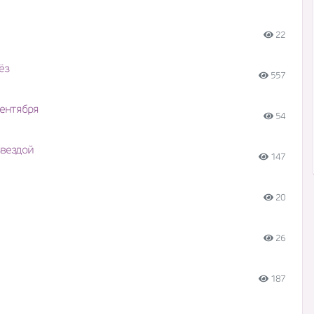
22
ёз
557
сентября
54
звездой
147
20
26
187