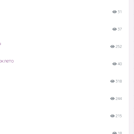
31
37
ч
252
ок лето
40
318
244
215
18