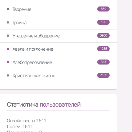
Творение
539
Троица
190
Утешение и ободрение
3900
Хвала и поклонение
1288
Хлебопреломление
363
Христианская жизнь
7165
Статистика
пользователей
Онлайн всего: 1611
Гостей: 1611