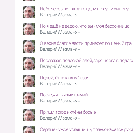
Небо через веток сито цедит в лужи синеву
Валерий Мазманян
Но я ещё не ведаю, что вы - моя бессонница
Валерий Мазманян
О весне благие вести принесёт лощеный гра
Валерий Мазманян
Перевязав полоской алой, заря несла в подар
Валерий Мазманян
Подойдёшь к окну босая
Валерий Мазманян
Пора учить язык грачей
Валерий Мазманян
Пришли сюда клёны босые
Валерий Мазманян
Сердце чужое услышишь, только касаясь руки