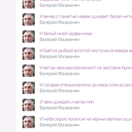
Валерий Мазманян
И вечер с памятью навек сшивает белой нитк
Валерий Мазманян
И белый иней одуванчика
Валерий Мазманян
И бьётся рыбкой золотой листочек в неводе 
Валерий Мазманян
И ветра-звонари раскачают на заутрене брон
Валерий Мазманян
И гроздья спелые калины до жара солнце рас
Валерий Мазманян
И звон дождей, и запах лип
Валерий Мазманян
И неба серые лоскутья на чёрных ветках суш
Валерий Мазманян