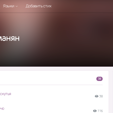
Языки
Добавить стих
манян
38
скутья
38
ечо
116