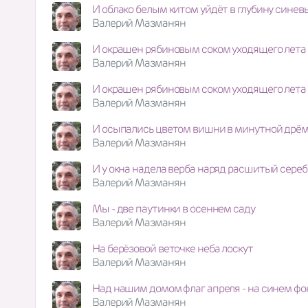
И облако белым китом уйдёт в глубину синев
Валерий Мазманян
И окрашен рябиновым соком уходящего лета 
Валерий Мазманян
И окрашен рябиновым соком уходящего лета 
Валерий Мазманян
И осыпались цветом вишни в минутной дрём
Валерий Мазманян
И у окна надела верба наряд расшитый сере
Валерий Мазманян
Мы - две паутинки в осеннем саду
Валерий Мазманян
На берёзовой веточке неба лоскут
Валерий Мазманян
Над нашим домом флаг апреля - на синем фо
Валерий Мазманян