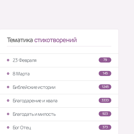
Тематика
стихотворений
23 Февраля
79
8 Марта
145
Библейские истории
1245
Благодарение и хвала
3333
Благодать и милость
923
Бог Отец
373