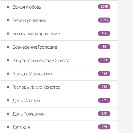
Божья любовь
6045
Вера и упование
7053
Воззвание и прошение
406
Вознесение Господне
68
Второе пришествие Христа
951
Въезд в Иерусалим
124
Господь Иисус Христос
732
День Матери
235
День Рождения
275
Детские
965