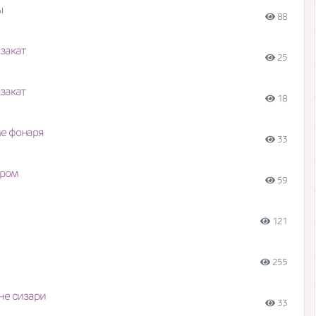
ы
88
закат
25
закат
18
е фонаря
33
бром
59
121
255
не сизари
33