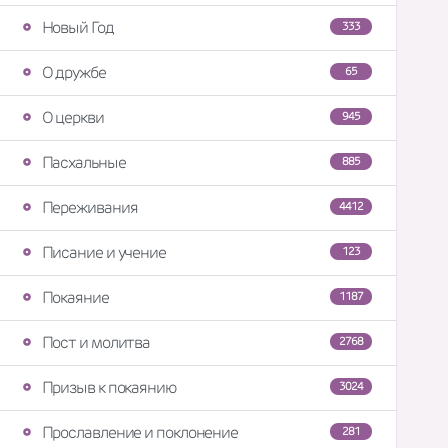
Новый Год
333
О дружбе
65
О церкви
945
Пасхальные
885
Переживания
4412
Писание и учение
123
Покаяние
1187
Пост и молитва
2768
Призыв к покаянию
3024
Прославление и поклонение
281