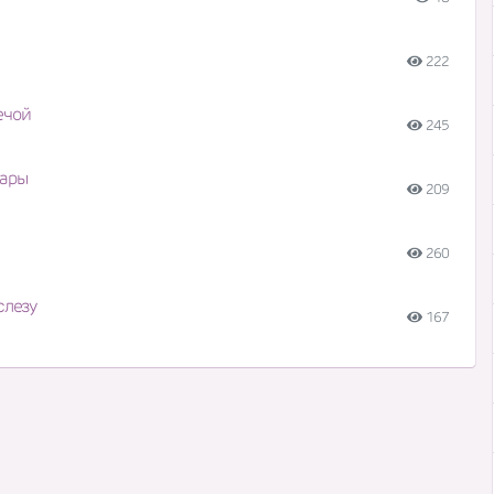
222
ечой
245
дары
209
260
слезу
167