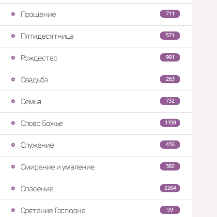
Прощение
711
Пятидесятница
571
Рождество
991
Свадьба
263
Семья
732
Слово Божье
1159
Служение
436
Смирение и умаление
382
Спасение
2264
Сретение Господне
99