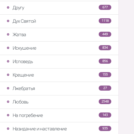
Другу
677
Дух Святой
1118
Жатва
449
Искушение
834
Исповедь
856
Крещение
155
Лжебратья
27
Любовь
2548
На погребение
143
Назидание и наставление
935