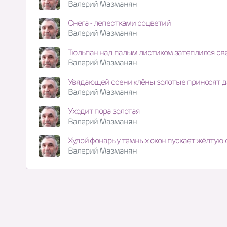
Валерий Мазманян
Снега - лепестками соцветий
Валерий Мазманян
Тюльпан над палым листиком затеплился св
Валерий Мазманян
Увядающей осени клёны золотые приносят 
Валерий Мазманян
Уходит пора золотая
Валерий Мазманян
Худой фонарь у тёмных окон пускает жёлтую 
Валерий Мазманян