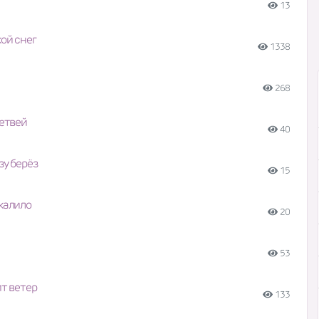
13
ой снег
1338
268
ветвей
40
зу берёз
15
калило
20
53
ит ветер
133