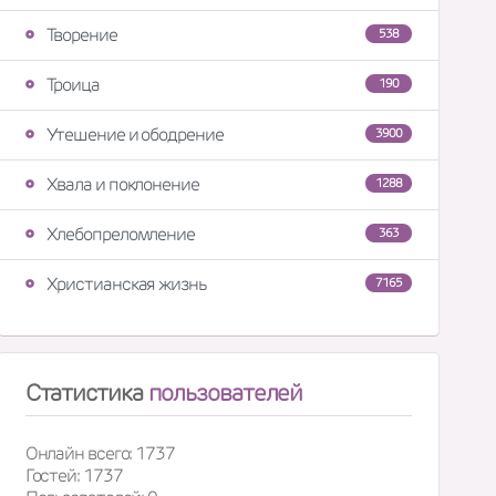
Творение
538
Троица
190
Утешение и ободрение
3900
Хвала и поклонение
1288
Хлебопреломление
363
Христианская жизнь
7165
Статистика
пользователей
Онлайн всего: 1737
Гостей: 1737