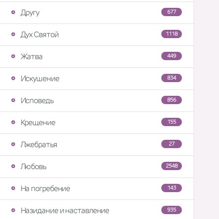
Другу
677
Дух Святой
1118
Жатва
449
Искушение
834
Исповедь
856
Крещение
155
Лжебратья
27
Любовь
2548
На погребение
143
Назидание и наставление
935