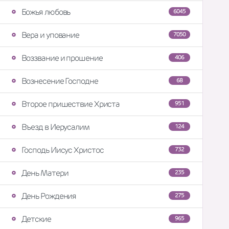
Божья любовь
6045
Вера и упование
7050
Воззвание и прошение
406
Вознесение Господне
68
Второе пришествие Христа
951
Въезд в Иерусалим
124
Господь Иисус Христос
732
День Матери
235
День Рождения
275
Детские
965