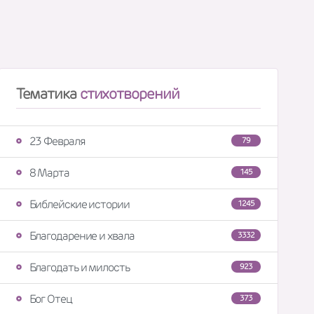
Тематика
стихотворений
23 Февраля
79
8 Марта
145
Библейские истории
1245
Благодарение и хвала
3332
Благодать и милость
923
Бог Отец
373