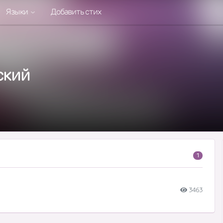
Языки
Добавить стих
ский
1
3463