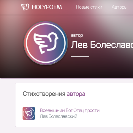
HOLY
POEM
Новые стихи
Авторы
автор
Лев Болеслав
Стихотворения
автора
Всевышний Бог Отец прости
Лев Болеславский