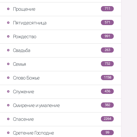
Прощение
711
Пятидесятница
571
Рождество
991
Свадьба
263
Семья
732
Слово Божье
1158
Служение
436
Смирение и умаление
382
Спасение
2264
Сретение Господне
99