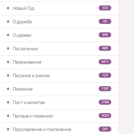
Новый Год
333
О дружбе
65
О церкви
945
Пасхальные
885
Переживания
4411
Писание и учение
123
Покаяние
1187
Пост и молитва
2768
Призыв к покаянию
3024
Прославление и поклонение
281