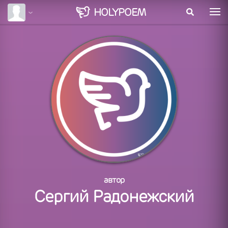
HOLY
POEM
автор
Сергий Радонежский