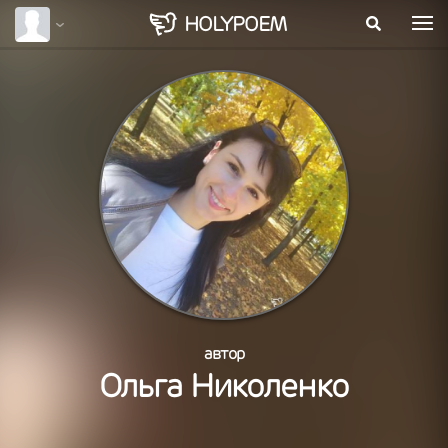
HOLY
POEM
автор
Ольга Николенко