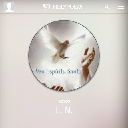
HOLY
POEM
автор
L. N.