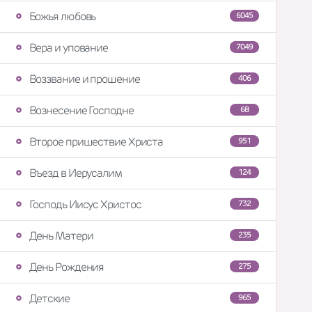
Божья любовь
6045
Вера и упование
7049
Воззвание и прошение
406
Вознесение Господне
68
Второе пришествие Христа
951
Въезд в Иерусалим
124
Господь Иисус Христос
732
День Матери
235
День Рождения
275
Детские
965