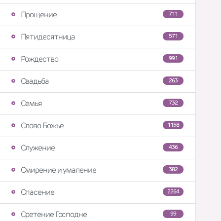
Прощение
711
Пятидесятница
571
Рождество
991
Свадьба
263
Семья
732
Слово Божье
1158
Служение
436
Смирение и умаление
382
Спасение
2264
Сретение Господне
99