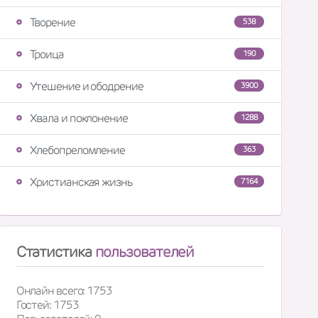
Творение
538
Троица
190
Утешение и ободрение
3900
Хвала и поклонение
1288
Хлебопреломление
363
Христианская жизнь
7164
Статистика
пользователей
Онлайн всего: 1753
Гостей: 1753