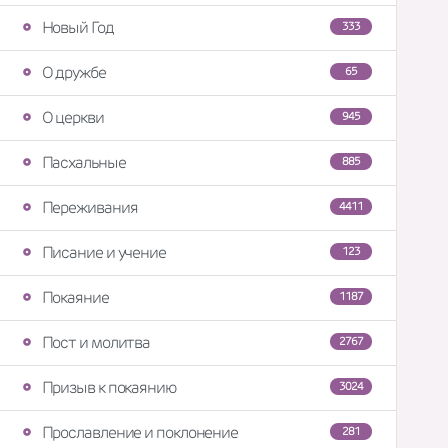
Новый Год
333
О дружбе
65
О церкви
945
Пасхальные
885
Переживания
4411
Писание и учение
123
Покаяние
1187
Пост и молитва
2767
Призыв к покаянию
3024
Прославление и поклонение
281