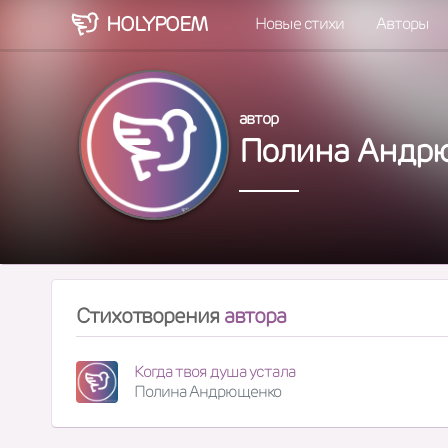
HOLY
POEM
Новые стихи
Авторы
автор
Полина Андр
Стихотворения
автора
Когда твоя душа устала
Полина Андрющенко