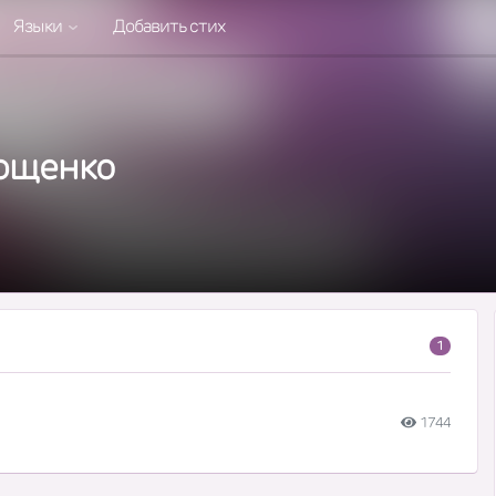
Языки
Добавить стих
ющенко
1
1744