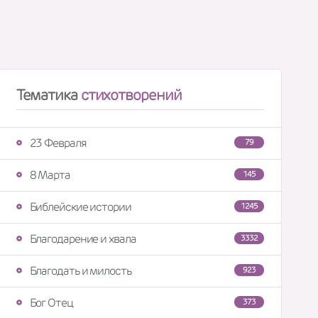
Тематика
стихотворений
23 Февраля
79
8 Марта
145
Библейские истории
1245
Благодарение и хвала
3332
Благодать и милость
923
Бог Отец
373