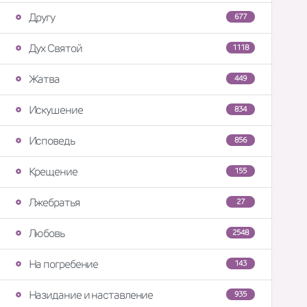
Другу
677
Дух Святой
1118
Жатва
449
Искушение
834
Исповедь
856
Крещение
155
Лжебратья
27
Любовь
2548
На погребение
143
Назидание и наставление
935