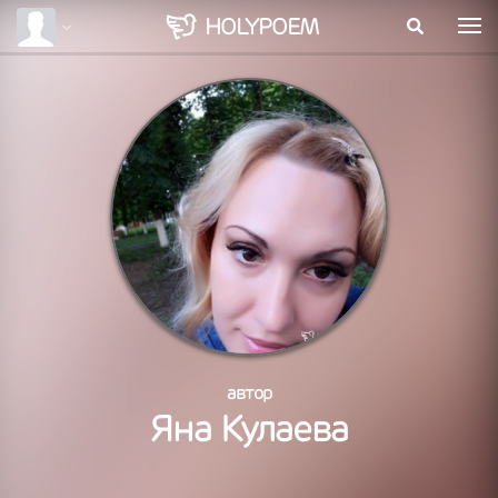
HOLY
POEM
автор
Яна Кулаева