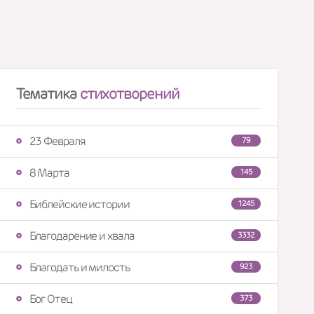
Тематика
стихотворений
23 Февраля
79
8 Марта
145
Библейские истории
1245
Благодарение и хвала
3332
Благодать и милость
923
Бог Отец
373