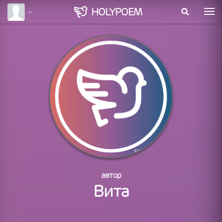
HOLY
POEM
автор
Вита