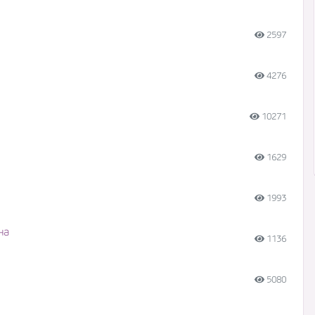
2597
4276
10271
1629
1993
на
1136
5080