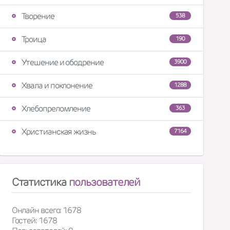
Творение
538
Троица
190
Утешение и ободрение
3900
Хвала и поклонение
1288
Хлебопреломление
363
Христианская жизнь
7164
Статистика
пользователей
Онлайн всего: 1678
Гостей: 1678