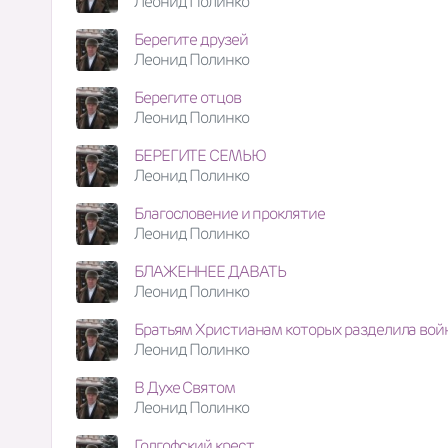
Леонид Полинко
Берегите друзей
Леонид Полинко
Берегите отцов
Леонид Полинко
БЕРЕГИТЕ СЕМЬЮ
Леонид Полинко
Благословение и проклятие
Леонид Полинко
БЛАЖЕННЕЕ ДАВАТЬ
Леонид Полинко
Братьям Христианам которых разделила вой
Леонид Полинко
В Духе Святом
Леонид Полинко
Голгофский крест