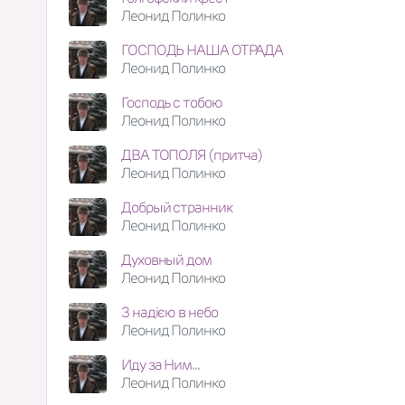
Леонид Полинко
ГОСПОДЬ НАША ОТРАДА
Леонид Полинко
Господь с тобою
Леонид Полинко
ДВА ТОПОЛЯ (притча)
Леонид Полинко
Добрый странник
Леонид Полинко
Духовный дом
Леонид Полинко
З надією в небо
Леонид Полинко
Иду за Ним...
Леонид Полинко