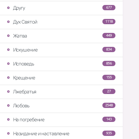
Другу
677
Дух Святой
1118
Жатва
449
Искушение
834
Исповедь
856
Крещение
155
Лжебратья
27
Любовь
2548
На погребение
143
Назидание и наставление
935