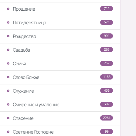
Прощение
711
Пятидесятница
571
Рождество
991
Свадьба
263
Семья
732
Слово Божье
1158
Служение
436
Смирение и умаление
382
Спасение
2264
Сретение Господне
99