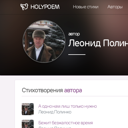
HOLY
POEM
Новые стихи
Авторы
автор
Леонид Поли
Стихотворения
автора
А одно нам лиш только нужно
Леонид Полинко
Бежит безжалостное время