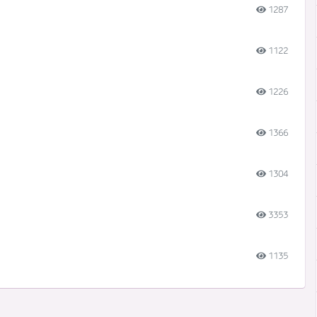
1287
1122
1226
1366
1304
3353
1135