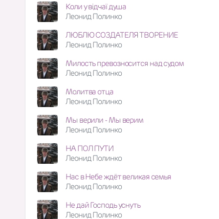
Коли у відчаї душа
Леонид Полинко
ЛЮБЛЮ СОЗДАТЕЛЯ ТВОРЕНИЕ
Леонид Полинко
Милость превозносится над судом
Леонид Полинко
Молитва отца
Леонид Полинко
Мы верили - Мы верим
Леонид Полинко
НА ПОЛ ПУТИ
Леонид Полинко
Нас в Небе ждёт великая семья
Леонид Полинко
Не дай Господь уснуть
Леонид Полинко