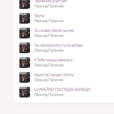
Терпению учит Бог
Леонид Полинко
Терпи
Леонид Полинко
Ты назвал меня сыном
Леонид Полинко
Ты про комнату ту не забудь
Леонид Полинко
У Тебя прошу немного
Леонид Полинко
Христос придёт опять
Леонид Полинко
ШУКАЙМО ГОСПОДА ЗАВЖДИ
Леонид Полинко