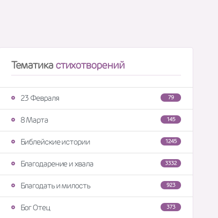
Тематика
стихотворений
23 Февраля
79
8 Марта
145
Библейские истории
1245
Благодарение и хвала
3332
Благодать и милость
923
Бог Отец
373