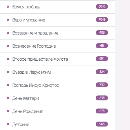
Божья любовь
6045
Вера и упование
7049
Воззвание и прошение
406
Вознесение Господне
68
Второе пришествие Христа
951
Въезд в Иерусалим
124
Господь Иисус Христос
732
День Матери
235
День Рождения
275
Детские
965