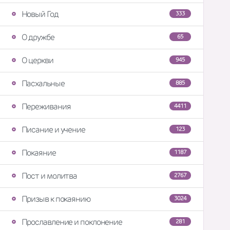
Новый Год
333
О дружбе
65
О церкви
945
Пасхальные
885
Переживания
4411
Писание и учение
123
Покаяние
1187
Пост и молитва
2767
Призыв к покаянию
3024
Прославление и поклонение
281