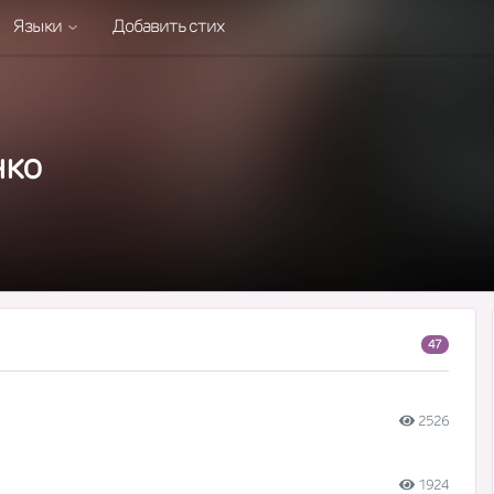
Языки
Добавить стих
нко
47
2526
1924