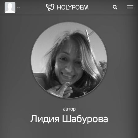
HOLY
POEM
автор
Лидия Шабурова